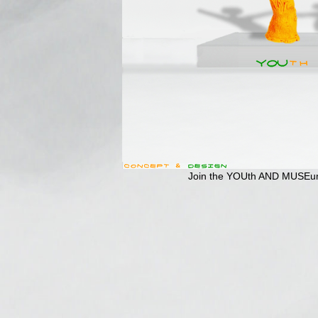
Join the YOUth AND MUSEums