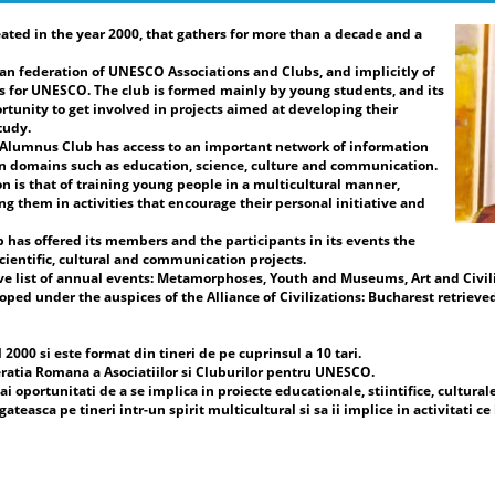
ated in the year 2000, that gathers for more than a decade and a
re
Pr
an federation of UNESCO Associations and Clubs, and implicitly of
Vi
 for UNESCO. The club is formed mainly by young students, and its
Fe
rtunity to get involved in projects aimed at developing their
Cl
tudy.
Pr
e Alumnus Club has access to an important network of information
UN
in domains such as education, science, culture and communication.
Fe
n is that of training young people in a multicultural manner,
Cl
ng them in activities that encourage their personal initiative and
Da
b has offered its members and the participants in its events the
ac
cientific, cultural and communication projects.
de
ve list of annual events: Metamorphoses, Youth and Museums, Art and Civili
în
ed under the auspices of the Alliance of Civilizations: Bucharest retrieved
sp
ar
in
000 si este format din tineri de pe cuprinsul a 10 tari.
și
ratia Romana a Asociatiilor si Cluburilor pentru UNESCO.
ev
i oportunitati de a se implica in proiecte educationale, stiintifice, cultural
mi
easca pe tineri intr-un spirit multicultural si sa ii implice in activitati ce 
co
Uc
co
cl