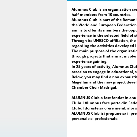
Alumnus Club is an organization cre
half members from 10 countries.
Alumnus Club is part of the Romani
the World and European Federations
aim is to offer its members the oppo
experience in the selected field of s
Through its UNESCO affiliation, th
regarding the activities developed 
The main purpose of the organizatio
through projects that aim at involvi
experience gaining.
In 25 years of activity, Alumnus Clu
occasion to engage in educational, s
Below, you may find a non exhausti
Magellan and the new project develop
Chamber Choir Madrigal.
ALUMNUS Club a fost fondat in anul 2
Clubul Alumnus face parte din Fede
Clubul doreste sa ofere membrilor sa
ALUMNUS Club isi propune sa ii pregat
personale si profesionale.