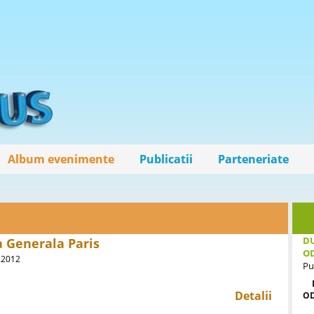
Album evenimente
Publicatii
Parteneriate
DU
a Generala Paris
O
1.2012
Pu
Detalii
O