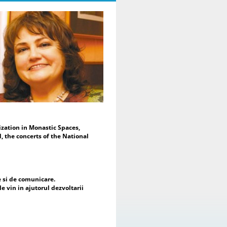
Moderarea evenimentului a fost
alizată de Dr. Daniela Popescu,
eședinte de Onoare al ENAFCAU,
cepreședinte pentru Europa al
derației Mondiale a Asociațiilor și
uburilor pentru UNESCO (WFUCA),
eședinte al Alumnus Club pentru
ESCO și Secretar General al
derației Române a Asociațiilor și
uburilor pentru UNESCO.
În mesajul de deschidere, Dr.
niela Popescu a subliniat faptul că
est proiect reprezintă mai mult
cât o expoziție de artă – este o
zation in Monastic Spaces,
tâlnire a sufletelor, a culturilor și a
, the concerts of the National
eranțelor comune, reafirmând rolul
tei ca limbaj universal și ca
strument al dialogului intercultural
 al construirii păcii. Totodată, a
idențiat sprijinul acordat de
e si de comunicare.
șcarea cluburilor pentru UNESCO
le vin in ajutorul dezvoltarii
piilor și mamelor refugiate din
raina și importanța dezvoltării
operării cu nou înființata mișcare a
uburilor pentru UNESCO din această