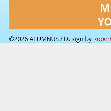
M
Y
©2026 ALUMNUS / Design by
Rober