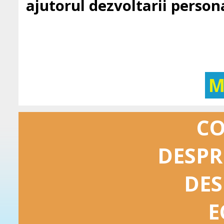
ajutorul dezvoltarii persona
M
C
DESPR
DES
E