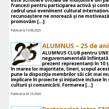
este scrisoare oficială de mulțumire din pa
francezi pentru participarea activă și contr
cadrul unui eveniment cultural internațion
recunoaștere ne onorează și ne motiveaz
promovăm […]
Publicat la 10.06.2025
ALUMNUS – 25 de ani
ALUMNUS CLUB pentru UNESC
neguvernamentală înființată 
prezent reprezentanți în 10 
în marea lor majoritate, tineri, scopul acest
pune la dispoziția membrilor săi cât mai mu
implicare în proiecte și inițiative incluse în 
culturii și comunicării. Formarea […]
Publicat la 02.10.2020