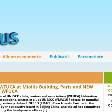
Album evenimente
Publicatii
Parteneriate
DU
 WFUCA at Miollis Building, Paris and NEW
f WFUCA
O
Pu
on of UNESCO clubs, centers and associations (WFUCA) Fédération
ssociations, centres et clubs UNESCO (FMACU) Federación mundial
, centros y clubes UNESCO (FMACU) Dear friends, Further to the
O
 by the executive board in Beijing China, and the ad hoc committee
ding the headquarter offices […]