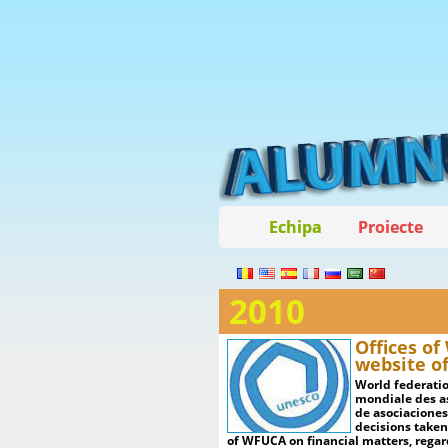
Echipa
Proiecte
2010
Offices of
website o
World federati
mondiale des a
de asociaciones
decisions taken
of WFUCA on financial matters, regar