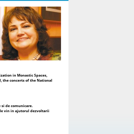
Moderarea evenimentului a fost
alizată de Dr. Daniela Popescu,
eședinte de Onoare al ENAFCAU,
cepreședinte pentru Europa al
derației Mondiale a Asociațiilor și
uburilor pentru UNESCO (WFUCA),
eședinte al Alumnus Club pentru
ESCO și Secretar General al
derației Române a Asociațiilor și
uburilor pentru UNESCO.
În mesajul de deschidere, Dr.
niela Popescu a subliniat faptul că
est proiect reprezintă mai mult
cât o expoziție de artă – este o
zation in Monastic Spaces,
tâlnire a sufletelor, a culturilor și a
, the concerts of the National
eranțelor comune, reafirmând rolul
tei ca limbaj universal și ca
strument al dialogului intercultural
 al construirii păcii. Totodată, a
idențiat sprijinul acordat de
e si de comunicare.
șcarea cluburilor pentru UNESCO
le vin in ajutorul dezvoltarii
piilor și mamelor refugiate din
raina și importanța dezvoltării
operării cu nou înființata mișcare a
uburilor pentru UNESCO din această