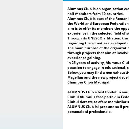
Alumnus Club is an organization cre
half members from 10 countries.
Alumnus Club is part of the Romani
the World and European Federations
aim is to offer its members the oppo
experience in the selected field of s
Through its UNESCO affiliation, th
regarding the activities developed 
The main purpose of the organizatio
through projects that aim at involvi
experience gaining.
In 25 years of activity, Alumnus Clu
occasion to engage in educational, s
Below, you may find a non exhausti
Magellan and the new project develop
Chamber Choir Madrigal.
ALUMNUS Club a fost fondat in anul 2
Clubul Alumnus face parte din Fede
Clubul doreste sa ofere membrilor sa
ALUMNUS Club isi propune sa ii pregat
personale si profesionale.