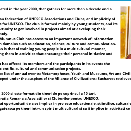
ated in the year 2000, that gathers for more than a decade and a
re
Pr
an federation of UNESCO Associations and Clubs, and implicitly of
Vi
 for UNESCO. The club is formed mainly by young students, and its
Fe
rtunity to get involved in projects aimed at developing their
Cl
tudy.
Pr
e Alumnus Club has access to an important network of information
UN
in domains such as education, science, culture and communication.
Fe
n is that of training young people in a multicultural manner,
Cl
ng them in activities that encourage their personal initiative and
Da
b has offered its members and the participants in its events the
ac
cientific, cultural and communication projects.
de
ve list of annual events: Metamorphoses, Youth and Museums, Art and Civili
în
ed under the auspices of the Alliance of Civilizations: Bucharest retrieved
sp
ar
in
000 si este format din tineri de pe cuprinsul a 10 tari.
și
ratia Romana a Asociatiilor si Cluburilor pentru UNESCO.
ev
i oportunitati de a se implica in proiecte educationale, stiintifice, cultural
mi
easca pe tineri intr-un spirit multicultural si sa ii implice in activitati ce 
co
Uc
co
cl