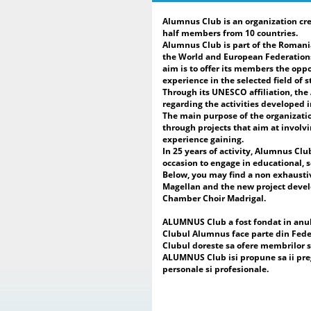
Alumnus Club is an organization cre
half members from 10 countries.
Alumnus Club is part of the Romani
the World and European Federations
aim is to offer its members the oppo
experience in the selected field of s
Through its UNESCO affiliation, th
regarding the activities developed 
The main purpose of the organizatio
through projects that aim at involvi
experience gaining.
In 25 years of activity, Alumnus Clu
occasion to engage in educational, s
Below, you may find a non exhausti
Magellan and the new project develop
Chamber Choir Madrigal.
ALUMNUS Club a fost fondat in anul 2
Clubul Alumnus face parte din Fede
Clubul doreste sa ofere membrilor sa
ALUMNUS Club isi propune sa ii pregat
personale si profesionale.