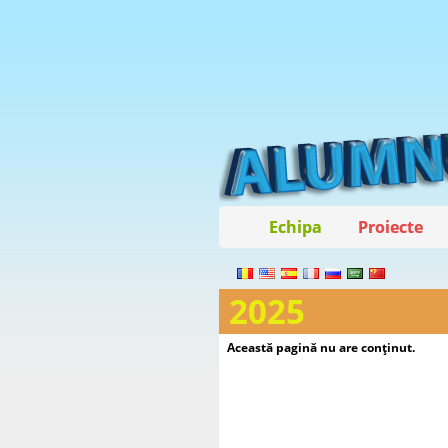
Echipa
Proiecte
2025
Această pagină nu are conţinut.