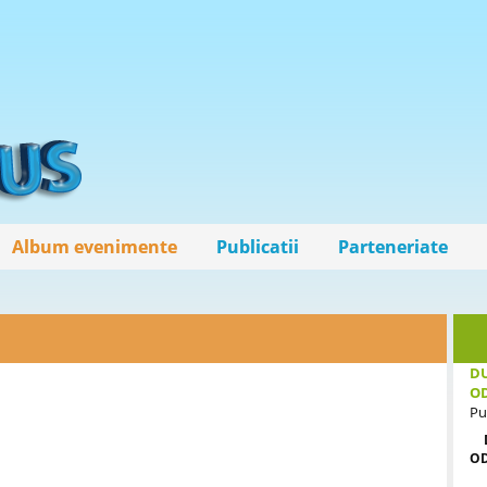
Album evenimente
Publicatii
Parteneriate
DU
O
Pu
O