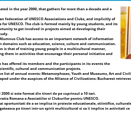
ated in the year 2000, that gathers for more than a decade and a
re
Pr
an federation of UNESCO Associations and Clubs, and implicitly of
Vi
 for UNESCO. The club is formed mainly by young students, and its
Fe
rtunity to get involved in projects aimed at developing their
Cl
tudy.
Pr
e Alumnus Club has access to an important network of information
UN
in domains such as education, science, culture and communication.
Fe
n is that of training young people in a multicultural manner,
Cl
ng them in activities that encourage their personal initiative and
Da
b has offered its members and the participants in its events the
ac
cientific, cultural and communication projects.
de
ve list of annual events: Metamorphoses, Youth and Museums, Art and Civili
în
ed under the auspices of the Alliance of Civilizations: Bucharest retrieved
sp
ar
in
000 si este format din tineri de pe cuprinsul a 10 tari.
și
ratia Romana a Asociatiilor si Cluburilor pentru UNESCO.
ev
i oportunitati de a se implica in proiecte educationale, stiintifice, cultural
mi
easca pe tineri intr-un spirit multicultural si sa ii implice in activitati ce 
co
Uc
co
cl