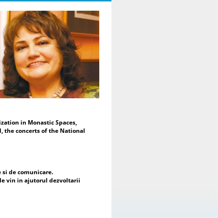
Moderarea evenimentului a fost
alizată de Dr. Daniela Popescu,
eședinte de Onoare al ENAFCAU,
cepreședinte pentru Europa al
derației Mondiale a Asociațiilor și
uburilor pentru UNESCO (WFUCA),
eședinte al Alumnus Club pentru
ESCO și Secretar General al
derației Române a Asociațiilor și
uburilor pentru UNESCO.
În mesajul de deschidere, Dr.
niela Popescu a subliniat faptul că
est proiect reprezintă mai mult
cât o expoziție de artă – este o
zation in Monastic Spaces,
tâlnire a sufletelor, a culturilor și a
, the concerts of the National
eranțelor comune, reafirmând rolul
tei ca limbaj universal și ca
strument al dialogului intercultural
 al construirii păcii. Totodată, a
idențiat sprijinul acordat de
e si de comunicare.
șcarea cluburilor pentru UNESCO
le vin in ajutorul dezvoltarii
piilor și mamelor refugiate din
raina și importanța dezvoltării
operării cu nou înființata mișcare a
uburilor pentru UNESCO din această