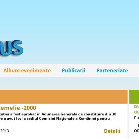
Album evenimente
Publicatii
Parteneriate
DU
temelie -2000
O
zației a fost aprobat în Adunarea Generală de constituire din 30
Pu
re a avut loc la sediul Comisiei Naționale a României pentru
Detalii
2.2013
O