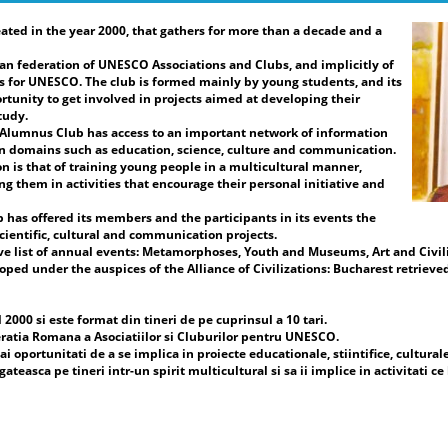
ated in the year 2000, that gathers for more than a decade and a
re
Pr
an federation of UNESCO Associations and Clubs, and implicitly of
Vi
 for UNESCO. The club is formed mainly by young students, and its
Fe
rtunity to get involved in projects aimed at developing their
Cl
tudy.
Pr
e Alumnus Club has access to an important network of information
UN
in domains such as education, science, culture and communication.
Fe
n is that of training young people in a multicultural manner,
Cl
ng them in activities that encourage their personal initiative and
Da
b has offered its members and the participants in its events the
ac
cientific, cultural and communication projects.
de
ve list of annual events: Metamorphoses, Youth and Museums, Art and Civili
în
ed under the auspices of the Alliance of Civilizations: Bucharest retrieved
sp
ar
in
000 si este format din tineri de pe cuprinsul a 10 tari.
și
ratia Romana a Asociatiilor si Cluburilor pentru UNESCO.
ev
i oportunitati de a se implica in proiecte educationale, stiintifice, cultural
mi
easca pe tineri intr-un spirit multicultural si sa ii implice in activitati ce 
co
Uc
co
cl