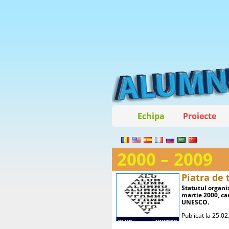
Echipa
Proiecte
2000 – 2009
Piatra de 
Statutul organi
martie 2000, ca
UNESCO.
Publicat la 25.0