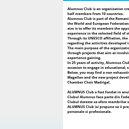
Alumnus Club is an organization cre
half members from 10 countries.
Alumnus Club is part of the Romani
the World and European Federations
aim is to offer its members the oppo
experience in the selected field of s
Through its UNESCO affiliation, th
regarding the activities developed 
The main purpose of the organizatio
through projects that aim at involvi
experience gaining.
In 25 years of activity, Alumnus Clu
occasion to engage in educational, s
Below, you may find a non exhausti
Magellan and the new project develop
Chamber Choir Madrigal.
ALUMNUS Club a fost fondat in anul 2
Clubul Alumnus face parte din Fede
Clubul doreste sa ofere membrilor sa
ALUMNUS Club isi propune sa ii pregat
personale si profesionale.