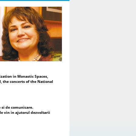
Moderarea evenimentului a fost
alizată de Dr. Daniela Popescu,
eședinte de Onoare al ENAFCAU,
cepreședinte pentru Europa al
derației Mondiale a Asociațiilor și
uburilor pentru UNESCO (WFUCA),
eședinte al Alumnus Club pentru
ESCO și Secretar General al
derației Române a Asociațiilor și
uburilor pentru UNESCO.
În mesajul de deschidere, Dr.
niela Popescu a subliniat faptul că
est proiect reprezintă mai mult
cât o expoziție de artă – este o
zation in Monastic Spaces,
tâlnire a sufletelor, a culturilor și a
, the concerts of the National
eranțelor comune, reafirmând rolul
tei ca limbaj universal și ca
strument al dialogului intercultural
 al construirii păcii. Totodată, a
idențiat sprijinul acordat de
e si de comunicare.
șcarea cluburilor pentru UNESCO
le vin in ajutorul dezvoltarii
piilor și mamelor refugiate din
raina și importanța dezvoltării
operării cu nou înființata mișcare a
uburilor pentru UNESCO din această