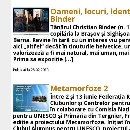
Oameni, locuri, ident
Binder
Tânărul Christian Binder (n. 1
copilăria la Braşov şi Sighişoa
Berna. Revine în ţară cu un interes viu pent
aici „altfel“ decât în ţinuturile helvetice, un
valorizează a fi mai natural, mai uman, mai
Prima sa expoziţie […]
Publicat la 28.02.2013
Metamorfoze 2
Între 2 şi 13 iunie Federaţia 
Cluburilor şi Centrelor pent
în colaborare cu Comisia Naţ
pentru UNESCO şi Primăria din Tergnier, F
ediţie a proiectului Metamorfoze. Iniţiat în
Clubul Alumnus pentru UNESCO, proiectul 