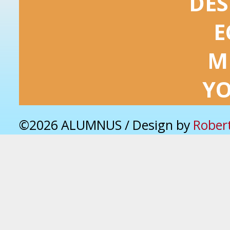
DES
E
M
Y
©2026 ALUMNUS / Design by
Rober