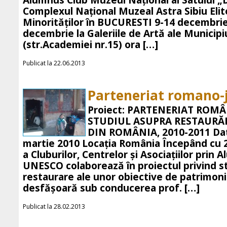
Alumnus Club Muzeul Naţional al Satului „D
Complexul Naţional Muzeal Astra Sibiu Elit
Minorităţilor în BUCURESTI 9-14 decembri
decembrie la Galeriile de Artă ale Municipi
(str.Academiei nr.15) ora […]
Publicat la 22.06.2013
Parteneriat romano-
Proiect: PARTENERIAT ROM
STUDIUL ASUPRA RESTAURĂ
DIN ROMÂNIA, 2010-2011 Data
martie 2010 Locația România Începând cu 
a Cluburilor, Centrelor şi Asociaţiilor prin
UNESCO colaborează în proiectul privind st
restaurare ale unor obiective de patrimoni
desfășoară sub conducerea prof. […]
Publicat la 28.02.2013