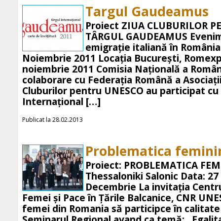
Targul Gaudeamus
Proiect ZIUA CLUBURILOR 
TÂRGUL GAUDEAMUS Evenime
emigraţie italiană în România
Noiembrie 2011 Locația Bucureşti, Romexpo
noiembrie 2011 Comisia Naţională a Româ
colaborare cu Federaţia Română a Asociaţiil
Cluburilor pentru UNESCO au participat cu 
Internaţional […]
Publicat la 28.02.2013
Problematica femini
Proiect: PROBLEMATICA FEMI
Thessaloniki Salonic Data: 2
Decembrie La invitaţia Cent
Femei şi Pace în Ţările Balcanice, CNR UN
femei din Romania să participce în calitat
Seminarul Regional avand ca temă: „Egalita