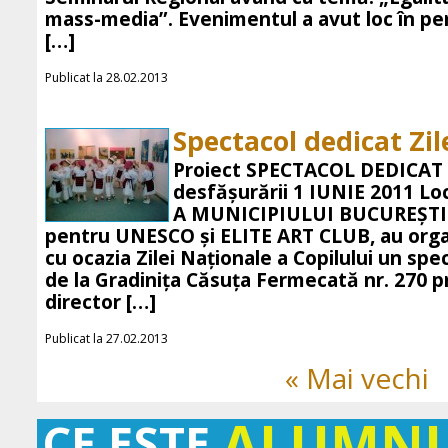
mass-media”. Evenimentul a avut loc în pe
[…]
Publicat la 28.02.2013
Spectacol dedicat Zil
Proiect SPECTACOL DEDICAT 
desfășurării 1 IUNIE 2011 L
A MUNICIPIULUI BUCUREŞ
pentru UNESCO şi ELITE ART CLUB, au orga
cu ocazia Zilei Naţionale a Copilului un spe
de la Gradiniţa Căsuţa Fermecată nr. 270 pr
director […]
Publicat la 27.02.2013
« Mai vechi
ALUMN
CE ESTE