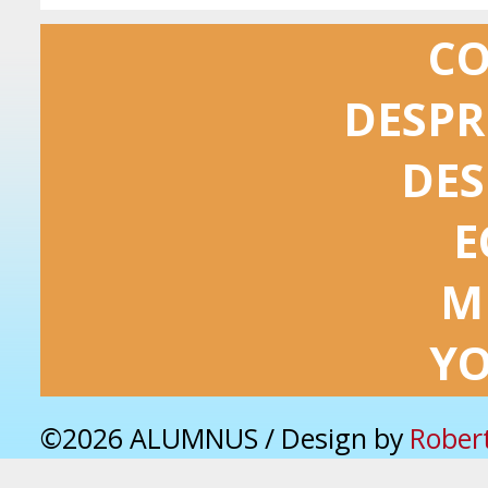
C
DESPR
DES
E
M
Y
©2026 ALUMNUS / Design by
Rober