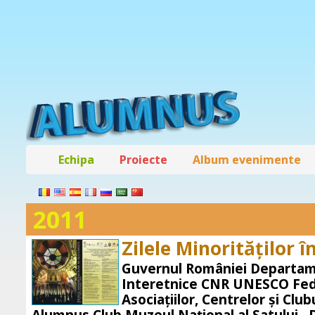
Echipa
Proiecte
Album evenimente
2011
Zilele Minorităţilor 
Guvernul României Departame
Interetnice CNR UNESCO Fed
Asociaţiilor, Centrelor şi Cl