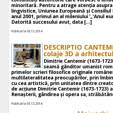
minoritară. Pentru a atrage atenţia asupra
lingvistice, Uniunea Europeană şi Consiliul
anul 2001, primul an al mileniului ’„’Anul eu
Datorită succesului avut, data […]
Publicat la 03.12.2014
DESCRIPTIO CANTEMIR
colaje 3D a arhitect
Dimitrie Cantemir (1673-1723
seamă gânditor umanist româ
primelor scrieri filosofice originale româneş
multilateralitatea preocupărilor, prin îmbina
cu cea artistică, prin unitatea dintre creat
de acţiune Dimitrie Cantemir (1673-1723) a
Renaşterii, gândirea şi opera sa, străbătân
Publicat la 03.12.2014