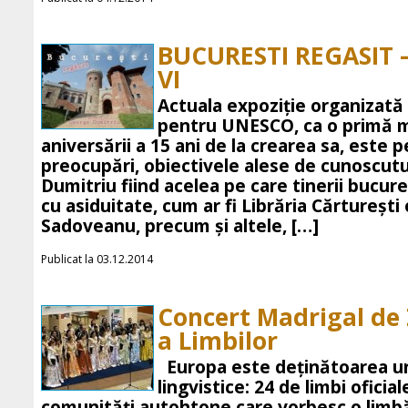
BUCURESTI REGASIT
VI
Actuala expoziţie organiza
pentru UNESCO, ca o primă ma
aniversării a 15 ani de la crearea sa, este pe
preocupări, obiectivele alese de cunoscut
Dumitriu fiind acelea pe care tinerii bucur
cu asiduitate, cum ar fi Librăria Cărtureşti 
Sadoveanu, precum şi altele, […]
Publicat la 03.12.2014
Concert Madrigal de
a Limbilor
Europa este deţinătoarea un
lingvistice: 24 de limbi oficia
comunităţi autohtone care vorbesc o limb