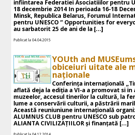
infiintarea Federatiei Asociatiiilor pentru
18 decembrie 2014 In perioada 16-18 Decemb
Minsk, Republica Belarus, Forumul Internati
pentru UNESCO ” Opportunities for everyon
au sarbatorit 25 de ani de la […]
Publicat la 04.04.2015
YOUth and MUSEums –
obiceiuri uitate ale m
naţionale
Conferinţa internaţională „T
aflată deja la ediţia a VI-a a promovat si i
muzeelor, accesul tinerilor la cultură, la f
lume a conservării culturii, a păstrării mari
Această reuniuniune internaţională organi
ALUMNUS CLUB pentru UNESCO sub patron
ALIANTA CIVILIZAŢIILOR şi finanţată […]
Publicat la 04.12.2014