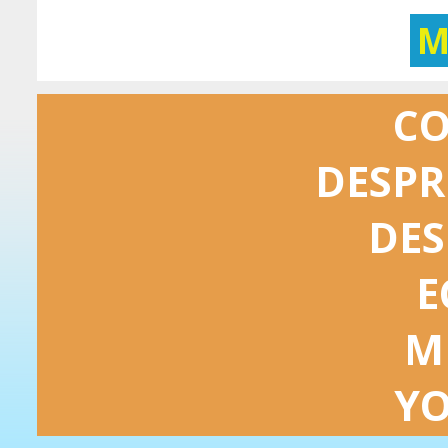
M
C
DESPR
DES
E
M
Y