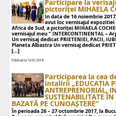
Participare la verisaj
pictoriței MIHAELA 
In data de 16 noiembrie 2017, 
avut loc vernisajul expozitiei
Africa de Sud, a pictoriței MIHAELA COCHEC
vernisajul meu ” INTERCONTINENTAL – Arg
Un vernisaj dedicat PRIETENIEI, PACII, IU
Planeta Albastra Un vernisaj dedicat PRIETE
[…]
Publicat la 10.01.2018
Participarea la cea d
intalirii „EDUCAȚIA 
ANTREPRENORIAL, I
SUSTENABILITATE Î
BAZATĂ PE CUNOAȘTERE”
În perioada 26 – 27 octombrie 2017, la Buc