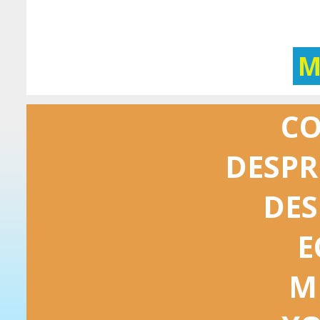
M
C
DESPR
DES
E
M