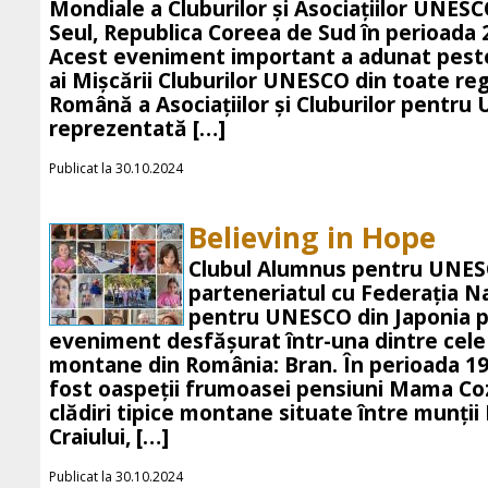
Mondiale a Cluburilor și Asociațiilor UNES
Seul, Republica Coreea de Sud în perioada
Acest eveniment important a adunat peste
ai Mișcării Cluburilor UNESCO din toate reg
Română a Asociațiilor și Cluburilor pentru
reprezentată […]
Publicat la 30.10.2024
Believing in Hope
Clubul Alumnus pentru UNESC
parteneriatul cu Federația Na
pentru UNESCO din Japonia p
eveniment desfășurat într-una dintre cel
montane din România: Bran. În perioada 1
fost oaspeții frumoasei pensiuni Mama Coz
clădiri tipice montane situate între munții 
Craiului, […]
Publicat la 30.10.2024