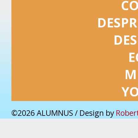
C
DESPR
DES
E
M
Y
©2026 ALUMNUS / Design by
Rober