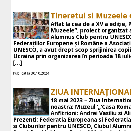
Tineretul si Muzeele 
Aflat la cea de a XV a ediție, 
Muzeele”, proiect organizat 
Alumnus Club pentru UNESCO
Federațiilor Europene și Române a Asociații
UNESCO, a avut drept scop sprijinirea copiil
Ucraina prin organizarea în perioada 18 iuli
[…]
Publicat la 30.10.2024
ZIUA INTERNAȚIONA
18 mai 2023 – Ziua Internati
noastra: Muzeul ’„’Casa Roma
Anfitrioni: Andrei Vasiliu si A
Prezenti: Federatia Europeana si Federatia
si Cluburilor pentru UNESCO, Clubul Alumnu