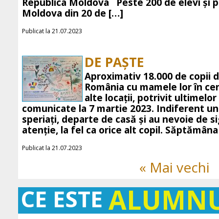
Republica Moldova Peste 200 de elevi și p
Moldova din 20 de […]
Publicat la 21.07.2023
DE PAȘTE
Aproximativ 18.000 de copii d
România cu mamele lor în cent
alte locații, potrivit ultimelor
comunicate la 7 martie 2023. Indiferent und
speriați, departe de casă și au nevoie de s
atenție, la fel ca orice alt copil. Săptămâ
Publicat la 21.07.2023
« Mai vechi
ALUMN
CE ESTE