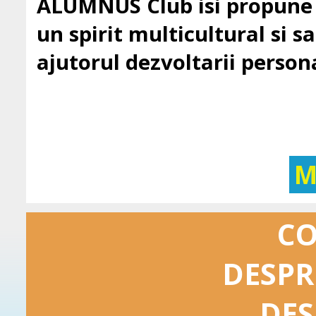
ALUMNUS Club isi propune sa
un spirit multicultural si sa 
ajutorul dezvoltarii persona
M
C
DESPR
DES