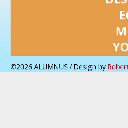
E
M
Y
©2026 ALUMNUS / Design by
Rober