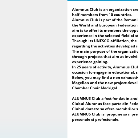
Alumnus Club is an organization cre
half members from 10 countries.
Alumnus Club is part of the Romani
the World and European Federations
aim is to offer its members the oppo
experience in the selected field of s
Through its UNESCO affiliation, th
regarding the activities developed 
The main purpose of the organizatio
through projects that aim at involvi
experience gaining.
In 25 years of activity, Alumnus Clu
occasion to engage in educational, s
Below, you may find a non exhausti
Magellan and the new project develop
Chamber Choir Madrigal.
ALUMNUS Club a fost fondat in anul 2
Clubul Alumnus face parte din Fede
Clubul doreste sa ofere membrilor sa
ALUMNUS Club isi propune sa ii pregat
personale si profesionale.