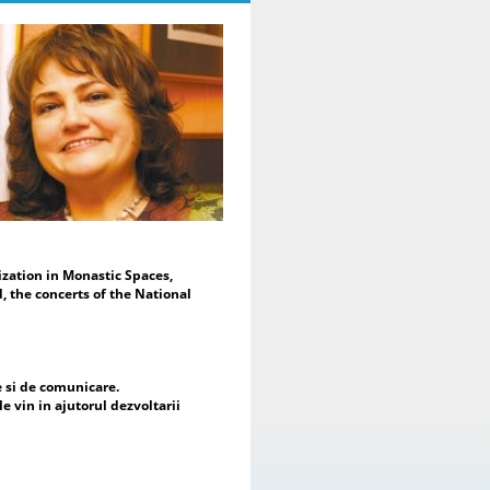
Moderarea evenimentului a fost
alizată de Dr. Daniela Popescu,
eședinte de Onoare al ENAFCAU,
cepreședinte pentru Europa al
derației Mondiale a Asociațiilor și
uburilor pentru UNESCO (WFUCA),
eședinte al Alumnus Club pentru
ESCO și Secretar General al
derației Române a Asociațiilor și
uburilor pentru UNESCO.
În mesajul de deschidere, Dr.
niela Popescu a subliniat faptul că
est proiect reprezintă mai mult
cât o expoziție de artă – este o
zation in Monastic Spaces,
tâlnire a sufletelor, a culturilor și a
, the concerts of the National
eranțelor comune, reafirmând rolul
tei ca limbaj universal și ca
strument al dialogului intercultural
 al construirii păcii. Totodată, a
idențiat sprijinul acordat de
e si de comunicare.
șcarea cluburilor pentru UNESCO
le vin in ajutorul dezvoltarii
piilor și mamelor refugiate din
raina și importanța dezvoltării
operării cu nou înființata mișcare a
uburilor pentru UNESCO din această