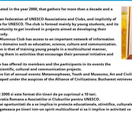
ated in the year 2000, that gathers for more than a decade and a
re
Pr
an federation of UNESCO Associations and Clubs, and implicitly of
Vi
 for UNESCO. The club is formed mainly by young students, and its
Fe
rtunity to get involved in projects aimed at developing their
Cl
tudy.
Pr
e Alumnus Club has access to an important network of information
UN
in domains such as education, science, culture and communication.
Fe
n is that of training young people in a multicultural manner,
Cl
ng them in activities that encourage their personal initiative and
Da
b has offered its members and the participants in its events the
ac
cientific, cultural and communication projects.
de
ve list of annual events: Metamorphoses, Youth and Museums, Art and Civili
în
ed under the auspices of the Alliance of Civilizations: Bucharest retrieved
sp
ar
in
000 si este format din tineri de pe cuprinsul a 10 tari.
și
ratia Romana a Asociatiilor si Cluburilor pentru UNESCO.
ev
i oportunitati de a se implica in proiecte educationale, stiintifice, cultural
mi
easca pe tineri intr-un spirit multicultural si sa ii implice in activitati ce 
co
Uc
co
cl