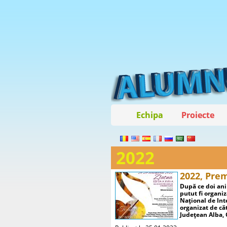
Echipa
Proiecte
2022
2022, Pre
După ce doi ani
putut fi organiz
Național de Int
organizat de căt
Județean Alba, 