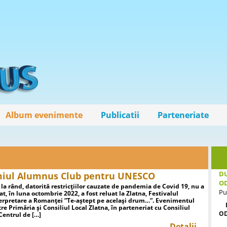
Album evenimente
Publicatii
Parteneriate
DU
miul Alumnus Club pentru UNESCO
O
 la rând, datorită restricțiilor cauzate de pandemia de Covid 19, nu a
Pu
at, în luna octombrie 2022, a fost reluat la Zlatna, Festivalul
erpretare a Romanței ”Te-aștept pe același drum…”. Evenimentul
re Primăria și Consiliul Local Zlatna, în parteneriat cu Consiliul
O
Centrul de […]
Detalii