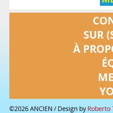
CO
SUR (
À PROP
É
ME
Y
©2026 ANCIEN / Design by
Roberto