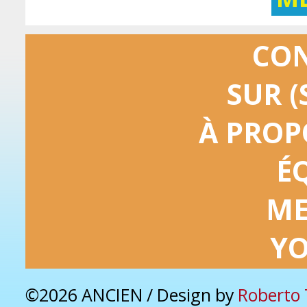
CO
SUR (
À PROP
É
ME
Y
©2026 ANCIEN / Design by
Roberto