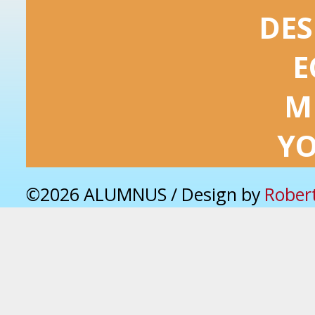
DES
E
M
Y
©2026 ALUMNUS / Design by
Rober