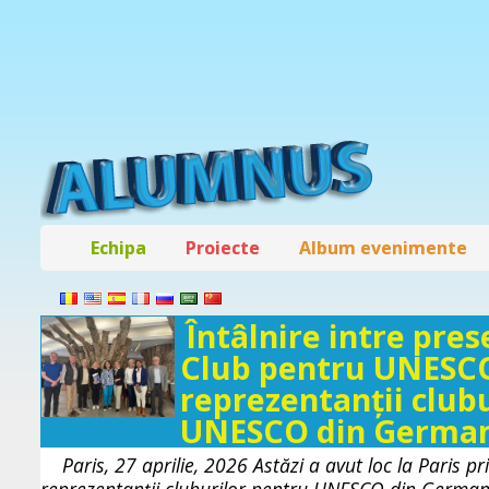
Echipa
Proiecte
Album evenimente
Întâlnire intre pre
Club pentru UNESCO
reprezentanții club
UNESCO din Germa
Paris, 27 aprilie, 2026 Astăzi a avut loc la Paris pr