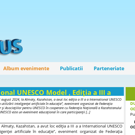
Album evenimente
Publicatii
Parteneriate
ional UNESCO Model , Ediția a III a
4 august 2024, la Almaty, Kazahstan, a avut loc ediția a III a a International UNESCO
DU
utilizării inteligenței artificiale în educație”, eveniment organizat de Federația
r și Asociațiilor pentru UNESCO în cooperare cu Federația Națională a Kazahstanului
O
UNESCO este un eveniment educațional în care participanții […]
Pu
 Almaty, Kazahstan, a avut loc ediția a III a a International UNESCO
O
ligenței artificiale în educație”, eveniment organizat de Federația