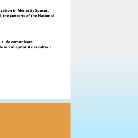
Muchanit Binner, Președinte al
ociatiei de Dialog si Valori
zation in Monastic Spaces,
iversale;
, the concerts of the National
Yurii Onyshchenko, reprezentând
esa Artists Club și comunitatea
tistică din Odesa.
Tema expoziției, „Everything Begins
 Mother’s Heart”, continuă proiectul
e si de comunicare.
ternațional „Primăvara începe în
le vin in ajutorul dezvoltarii
ima mamei”, desfășurat anual de
lumnus Club pentru UNESCO,
oiect care a reunit peste 250 de copii
 tineri și care a fost inclus în Planul
obal de Evenimente al Federației
ndiale a Asociațiilor și Cluburilor
ntru UNESCO și al structurilor sale
gionale.
Participanții au evidențiat
portanța artei ca limbaj universal al
lidarității și al păcii și au apreciat
ițiativa de a crea prima colaborare
tistică internațională dintre
mânia și Ucraina în cadrul mișcării
uburilor pentru UNESCO.
În cadrul duplexului artistic și-au