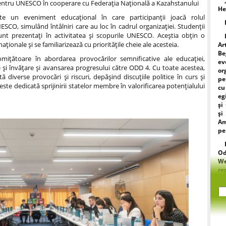
 pentru UNESCO în cooperare cu Federația Națională a Kazahstanului
He
e un eveniment educațional în care participanții joacă rolul
CO, simulând întâlniri care au loc în cadrul organizației. Studenții
unt prezentați în activitatea și scopurile UNESCO. Aceștia obțin o
ionale și se familiarizează cu prioritățile cheie ale acesteia.
Ar
Be
promițătoare în abordarea provocărilor semnificative ale educației,
ev
și învățare și avansarea progresului către ODD 4. Cu toate acestea,
or
ă diverse provocări și riscuri, depășind discuțiile politice în curs și
pe
te dedicată sprijinirii statelor membre în valorificarea potențialului
cu
eg
și
și
Am
pe
Od
W
r
fe
mi
li
ar
di
păc