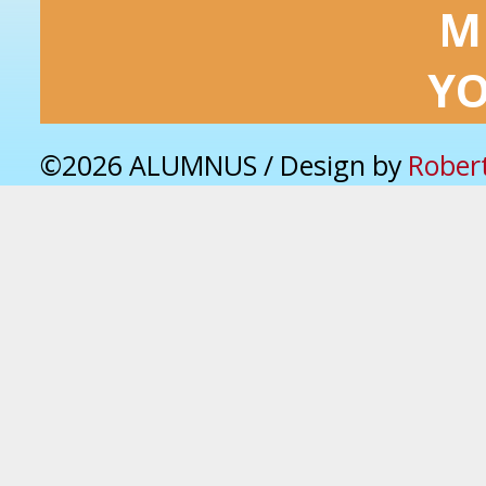
M
Y
©2026 ALUMNUS / Design by
Rober