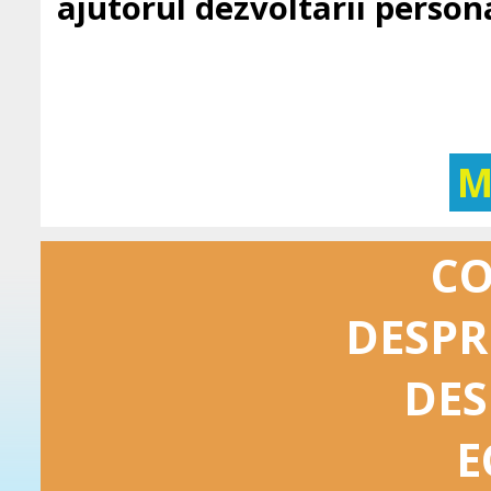
ajutorul dezvoltarii persona
M
C
DESPR
DES
E