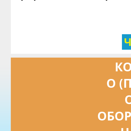
КО
О (
ОБОР