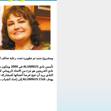
وأداة للحوار بين الثقافات وبناء السلام. م
وسلط الضوء على الدعم الذي تقدمه أندية حر
اليونسكو للأطفال والأمهات اللاجئين 
أوكرانيا وأهمية تطوير التعاون مع الأندية المن
حديثاً لحركة اليونسكو في هذا البلد..
وحضر الحفل نخبة من الضيوف الدولي
البارزين:
* أسسي utgevoca, مركز تنسيق 
النادي لليونسكو, اليونسكو;
* أولغا جانينكو, ممثل اليونسكو باريس, ال
تناول الاستنتاجات الرسمية للحدث;
* يوحنا الماروني, رئيس اتحاد جمعيات وأند
أوروبا وأمريكا الشمالية لليونسكو (enafcan);
ومشروع جديد تم تطويره تحت رعاية تحالف ا
* سانجو لي, نائب رئيس الاتحاد الآسي
للجمعيات والأندية التابعة لليونسكو;
تأسس نادي ALUMNUS في 2000 ويتكون من الشباب في جميع أنحاء 10 الدول.
* مختار فرحات, نائب رئيس الاتحاد العال
نادي الخريجين هو جزء من الاتحاد الروماني ل
للجمعيات والأندية لليونسكو (WFUCA);
النادي يريد أن تتيح فرصا أعضائها للمشاركة ف
* ألينا مافرودين فاسيليو, رئيس الاتح
يهدف ALUMNUS Club إلى إعداد الشباب بروح متعددة الثقافات وإشراكهم في الأنشطة التي تساعدهم في التنمية الشخصية والمهنية.
الروماني للجمعيات والأندية التابعة لليونس
(غريب الأطوار);
* إيانا ستاتيرو, الأمين العام لـ ENAFCAU;
* موشانيت بينر, رئيس جمعية الحوار والق
العالمية;
* يوري أونيشتشينكو, يمثل نادي الفنانين أود
والمجتمع الفني في أوديسا.