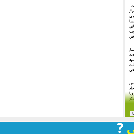
رست-
",
جي
سا
اني
يب
في
ا,
الحدث
مية
ات
في
يس
اتحاد
با
كو
دية
يلا
ي
?
رد
مال
ية