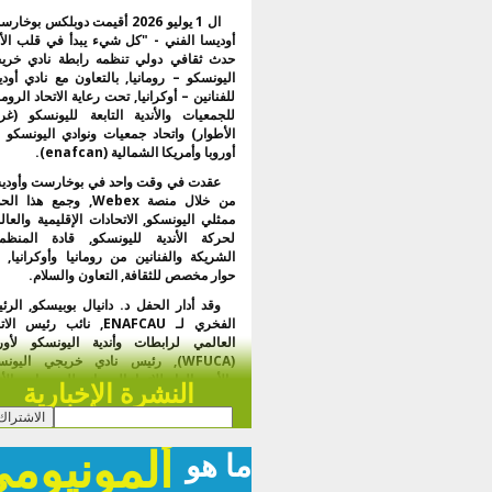
ال 1 يوليو 2026 أقيمت دوبلكس بوخا
أوديسا الفني - "كل شيء يبدأ في قلب الأم
حدث ثقافي دولي تنظمه رابطة نادي خري
اليونسكو – رومانيا, بالتعاون مع نادي أودي
للفنانين – أوكرانيا, تحت رعاية الاتحاد الروم
للجمعيات والأندية التابعة لليونسكو (غر
الأطوار) واتحاد جمعيات ونوادي اليونسكو 
أوروبا وأمريكا الشمالية (enafcan).
عقدت في وقت واحد في بوخارست وأوديس
من خلال منصة Webex, وجمع هذا 
ممثلي اليونسكو, الاتحادات الإقليمية والعال
لحركة الأندية لليونسكو, قادة المنظم
الشريكة والفنانين من رومانيا وأوكرانيا, 
حوار مخصص للثقافة, التعاون والسلام.
وقد أدار الحفل د. دانيال بوبيسكو, الرئ
الفخري لـ ENAFCAU, نائب رئيس ال
العالمي لرابطات وأندية اليونسكو لأورو
(WFUCA), رئيس نادي خريجي اليونس
والأمين العام للاتحاد الروماني للجمعيات والأن
النشرة الإخبارية
لليونسكو.
في الرسالة الافتتاحية, الدكتور. وأكدت داني
ألمونيوم
بوبيسكو أن هذا المشروع يمثل أكثر من مج
ما هو
معرض فني - إنه لقاء الأرواح, الثقافات والآ
المشتركة, التأكيد على دور الفن كلغة عالم