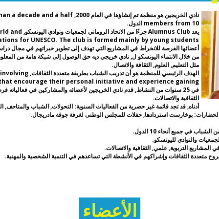
عا,
كة
نادي الخريجين هو منظمة تم إنشاؤها في العام 2000
في
members from 10 الدول.
شأة
يعد Alumnus Club جزءًا 
أعضائها الفرصة للانخراط في المشاريع التي تهدف إلى تطوير خبراتهم في مجال دراس
ين
من خلال الانتماء اليونسكو ل, نادي خريجي ديه حق الوصول إلى شبكة هامة من المعلو
مثل التعليم, العلوم, الثقافة والاتصال.
حركة
الهدف الرئيسي للمنظمة هو 
 that encourage their personal initiative and experience gaining.
ذي
في 25 سنوات من النشاط, قدم نادي الخريجين لأعضائه والمشاركين في فعالياته فر
الثقافية والاتصالات.
ية
أدناه, قد تجد قائمة غير حصرية من الفعاليات السنوية: التحولات, الشباب والمتاحف, ا
لحضارات: بوخارست استردادها, حفلات للمجلس الوطنى لغرفة جوقة مادريجال.
وي
مي
لجمعيات والنوادي لليونسكو.
ي المشاريع التربوية, علمي, الثقافية والاتصالات.
اد
كو
يم
الأعضاء
يسا