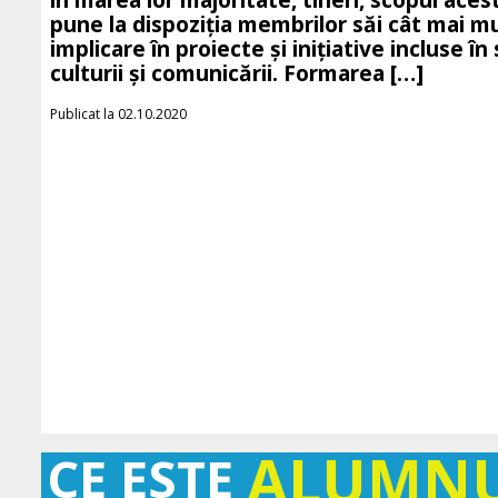
în marea lor majoritate, tineri, scopul acest
pune la dispoziția membrilor săi cât mai mu
implicare în proiecte și inițiative incluse în 
culturii și comunicării. Formarea […]
Publicat la 02.10.2020
ALUMN
CE ESTE