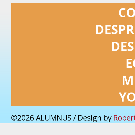
C
DESPR
DES
E
M
Y
©2026 ALUMNUS / Design by
Rober