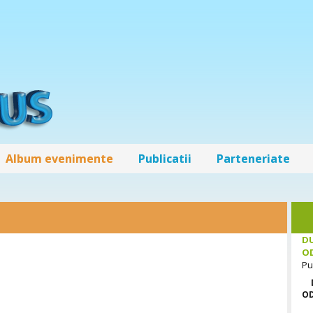
Album evenimente
Publicatii
Parteneriate
DU
O
Pu
O