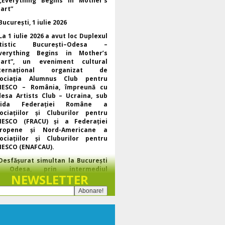
„Everything Begins in Mother’s
art”
București, 1 iulie 2026
La 1 iulie 2026 a avut loc Duplexul
rtistic București–Odesa –
verything Begins in Mother’s
art”, un eveniment cultural
nternațional organizat de
ociația Alumnus Club pentru
ESCO – România, împreună cu
esa Artists Club – Ucraina, sub
gida Federației Române a
ociațiilor și Cluburilor pentru
ESCO (FRACU) și a Federației
uropene și Nord-Americane a
ociațiilor și Cluburilor pentru
ESCO (ENAFCAU).
Desfășurat simultan la București
i Odesa, prin intermediul
NEWSLETTER
atformei Webex, evenimentul a
unit reprezentanți ai UNESCO, ai
derațiilor regionale și mondiale
e mișcării cluburilor pentru
ESCO, lideri ai organizațiilor
rtenere și artiști din România și