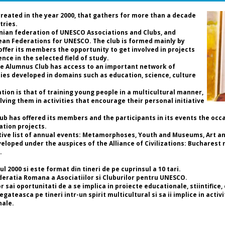
Uc
cu
created in the year 2000, that gathers for more than a decade
tries.
nian federation of UNESCO Associations and Clubs, and
re
pean Federations for UNESCO. The club is formed mainly by
Pr
 offer its members the opportunity to get involved in projects
Vi
nce in the selected field of study.
Fe
the Alumnus Club has access to an important network of
Cl
ties developed in domains such as education, science, culture
Pr
UN
ion is that of training young people in a multicultural manner,
Fe
lving them in activities that encourage their personal initiative
Cl
Club has offered its members and the participants in its events the occ
Da
ation projects.
că
tive list of annual events: Metamorphoses, Youth and Museums, Art and
mu
loped under the auspices of the Alliance of Civilizations: Bucharest r
es
.
cu
re
 2000 si este format din tineri de pe cuprinsul a 10 tari.
un
deratia Romana a Asociatiilor si Cluburilor pentru UNESCO.
di
sai oportunitati de a se implica in proiecte educationale, stiintifice,
co
ateasca pe tineri intr-un spirit multicultural si sa ii implice in activit
ev
nale.
mi
co