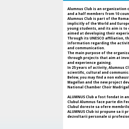
Alumnus Club is an organization 
and a half members from 10 coun
Alumnus Club is part of the Roma
implicitly of the World and Euro
young students, and its aim is to
aimed at developing their experie
Through its UNESCO affiliation, 
information regarding the activi
and communication.
The main purpose of the organizat
through projects that aim at invo
and experience gaining.
In 25 years of activity, Alumnus 
scientific, cultural and communic
Below, you may find a non exhaus
Magellan and the new project deve
National Chamber Choir Madrigal
ALUMNUS Club a fost fondat in anul
Clubul Alumnus face parte din Fe
Clubul doreste sa ofere membrilor 
ALUMNUS Club isi propune sa ii preg
dezvoltarii personale si profesio