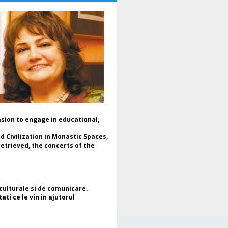
raina, într-un dialog dedicat
lturii, cooperării și păcii.
Moderarea evenimentului a fost
alizată de Dr. Daniela Popescu,
eședinte de Onoare al ENAFCAU,
cepreședinte pentru Europa al
derației Mondiale a Asociațiilor și
uburilor pentru UNESCO (WFUCA),
eședinte al Alumnus Club pentru
ESCO și Secretar General al
derației Române a Asociațiilor și
uburilor pentru UNESCO.
În mesajul de deschidere, Dr.
asion to engage in educational,
niela Popescu a subliniat faptul
 acest proiect reprezintă mai
 Civilization in Monastic Spaces,
lt decât o expoziție de artă –
etrieved, the concerts of the
te o întâlnire a sufletelor, a
lturilor și a speranțelor comune,
afirmând rolul artei ca limbaj
iversal și ca instrument al
alogului intercultural și al
 culturale si de comunicare.
nstruirii păcii. Totodată, a
ati ce le vin in ajutorul
idențiat sprijinul acordat de
șcarea cluburilor pentru UNESCO
piilor și mamelor refugiate din