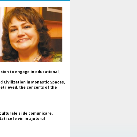
raina, într-un dialog dedicat
lturii, cooperării și păcii.
Moderarea evenimentului a fost
alizată de Dr. Daniela Popescu,
eședinte de Onoare al ENAFCAU,
cepreședinte pentru Europa al
derației Mondiale a Asociațiilor și
uburilor pentru UNESCO (WFUCA),
eședinte al Alumnus Club pentru
ESCO și Secretar General al
derației Române a Asociațiilor și
uburilor pentru UNESCO.
În mesajul de deschidere, Dr.
asion to engage in educational,
niela Popescu a subliniat faptul
 acest proiect reprezintă mai
 Civilization in Monastic Spaces,
lt decât o expoziție de artă –
etrieved, the concerts of the
te o întâlnire a sufletelor, a
lturilor și a speranțelor comune,
afirmând rolul artei ca limbaj
iversal și ca instrument al
alogului intercultural și al
 culturale si de comunicare.
nstruirii păcii. Totodată, a
ati ce le vin in ajutorul
idențiat sprijinul acordat de
șcarea cluburilor pentru UNESCO
piilor și mamelor refugiate din