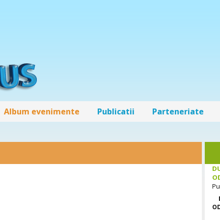
Album evenimente
Publicatii
Parteneriate
DU
O
Pu
O