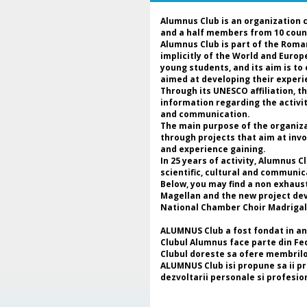
Alumnus Club is an organization 
and a half members from 10 coun
Alumnus Club is part of the Roma
implicitly of the World and Euro
young students, and its aim is to
aimed at developing their experie
Through its UNESCO affiliation, 
information regarding the activi
and communication.
The main purpose of the organizat
through projects that aim at invo
and experience gaining.
In 25 years of activity, Alumnus 
scientific, cultural and communic
Below, you may find a non exhaus
Magellan and the new project deve
National Chamber Choir Madrigal
ALUMNUS Club a fost fondat in anul
Clubul Alumnus face parte din Fe
Clubul doreste sa ofere membrilor 
ALUMNUS Club isi propune sa ii preg
dezvoltarii personale si profesio