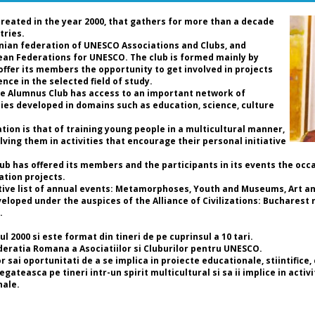
Uc
cu
created in the year 2000, that gathers for more than a decade
tries.
nian federation of UNESCO Associations and Clubs, and
re
pean Federations for UNESCO. The club is formed mainly by
Pr
 offer its members the opportunity to get involved in projects
Vi
nce in the selected field of study.
Fe
the Alumnus Club has access to an important network of
Cl
ties developed in domains such as education, science, culture
Pr
UN
ion is that of training young people in a multicultural manner,
Fe
lving them in activities that encourage their personal initiative
Cl
Club has offered its members and the participants in its events the occ
Da
ation projects.
că
tive list of annual events: Metamorphoses, Youth and Museums, Art and
mu
loped under the auspices of the Alliance of Civilizations: Bucharest r
es
.
cu
re
 2000 si este format din tineri de pe cuprinsul a 10 tari.
un
deratia Romana a Asociatiilor si Cluburilor pentru UNESCO.
di
sai oportunitati de a se implica in proiecte educationale, stiintifice,
co
ateasca pe tineri intr-un spirit multicultural si sa ii implice in activit
ev
nale.
mi
co