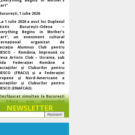
„Everything Begins in Mother’s
art”
București, 1 iulie 2026
La 1 iulie 2026 a avut loc Duplexul
rtistic București–Odesa –
verything Begins in Mother’s
art”, un eveniment cultural
nternațional organizat de
ociația Alumnus Club pentru
ESCO – România, împreună cu
esa Artists Club – Ucraina, sub
gida Federației Române a
ociațiilor și Cluburilor pentru
ESCO (FRACU) și a Federației
uropene și Nord-Americane a
ociațiilor și Cluburilor pentru
ESCO (ENAFCAU).
Desfășurat simultan la București
i Odesa, prin intermediul
NEWSLETTER
atformei Webex, evenimentul a
unit reprezentanți ai UNESCO, ai
derațiilor regionale și mondiale
e mișcării cluburilor pentru
ESCO, lideri ai organizațiilor
rtenere și artiști din România și