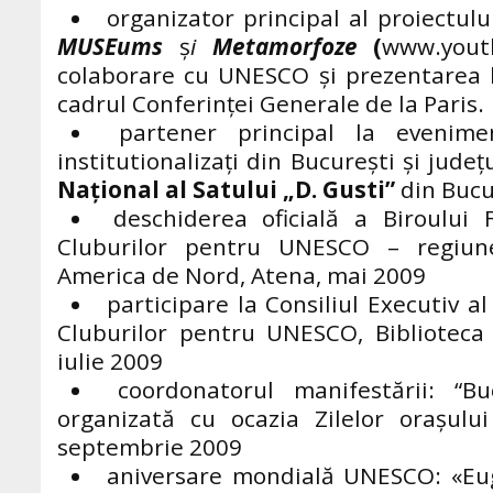
organizator principal al proiectu
MUSEums
ş
i
Metamorfoze
(
www.yout
colaborare cu UNESCO
și prezentarea 
cadrul Conferinței Generale de la Paris.
partener principal la evenimen
institutionalizaţi din Bucureşti şi jude
Naţional al Satului „D. Gusti”
din Bucu
deschiderea oficială a Biroului 
Cluburilor pentru UNESCO – regiun
America de Nord, Atena, mai 2009
participare la Consiliul Executiv a
Cluburilor pentru UNESCO, Biblioteca 
iulie 2009
coordonatorul manifestării: “B
organizată cu ocazia Zilelor orașului
septembrie 2009
aniversare mondială UNESCO: «Eug