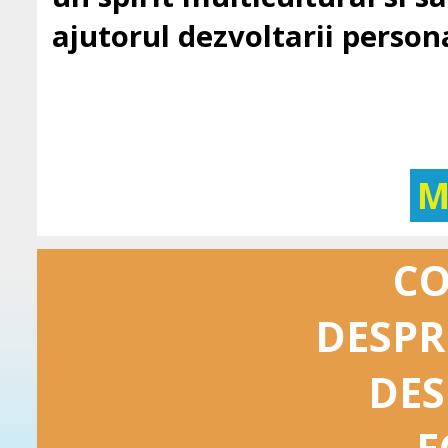
ajutorul dezvoltarii persona
M
C
DESPR
DES