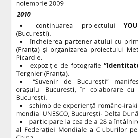
noiembrie 2009
2010
continuarea proiectului
YO
(București).
încheierea parteneriatului cu prim
(Franța) și organizarea proiectului M
Picardie.
expoziție de fotografie
”
Identitat
Tergnier (Franța).
“Suvenir de București” manifes
orașului Bucuresti, în colaborare cu 
București.
schimb de experiență româno-iraki
mondial UNESCO, București- Delta Dunăr
participare la cea de a 28 a întâlnir
al Federației Mondiale a Cluburilor p
China.