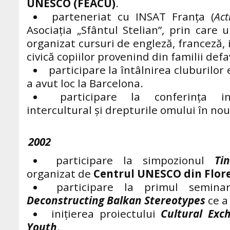
UNESCO (FEACU)
.
parteneriat cu INSAT Franţa (
Act
Asociaţia „Sfântul Stelian”, prin care
organizat cursuri de engleză, franceză, 
civică copiilor provenind din familii defa
participare la întâlnirea cluburilor
a avut loc la Barcelona.
participare la conferinţa in
intercultural și drepturile omului în nou
2002
participare la simpozionul
Ti
organizat de
Centrul UNESCO din Flor
participare la primul semin
Deconstructing Balkan Stereotypes
ce a 
iniţierea proiectului
Cultural Exc
Youth
.