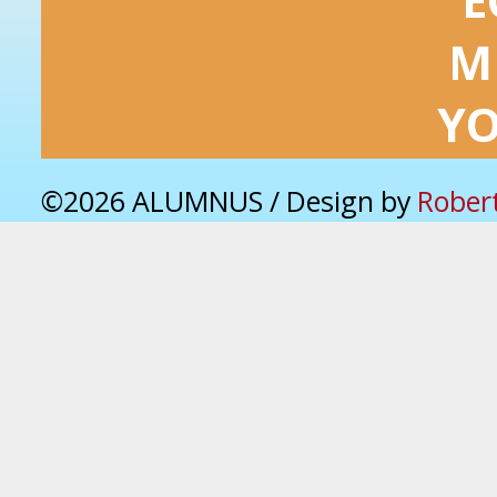
E
M
Y
©2026 ALUMNUS / Design by
Rober