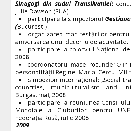
Sinagogi din sudul Transilvaniei
:
conce
Julie Dawson (SUA).
participare la simpozionul
Gestiona
(
Bucureşti).
organizarea manifestărilor pentr
aniversarea unui deceniu de activitate.
participare la colocviul Național de
2008
coordonatorul masei rotunde “O ini
personalității Reginei Maria, Cercul Mili
simpozion internaţional: „Social t
countries, multiculturalism and int
Burgas, mai, 2008
participare la reuniunea Consiliului
Mondiale a Cluburilor pentru UNE
Federația Rusă, iulie 2008
2009