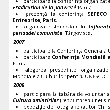
participare la conferinţa organizat
Eradication de la pauvreté
(Paris).
prezență la conferinţa
SEPECO
i
Entreprise, Paris
.
organizare simpozionului
Influen
ţ
perioadei comuniste
, Târgoviște.
2007
participare la Conferinţa Generală
participare
Conferinţa Mondială a
Paris.
alegerea președintei organizație
Mondiale a Cluburilor pentru UNESCO
2008
participare la tabăra de voluntari
Cultura amintirilor
(reabilitarea unei si
expoziţie de fotografie (autor Chris