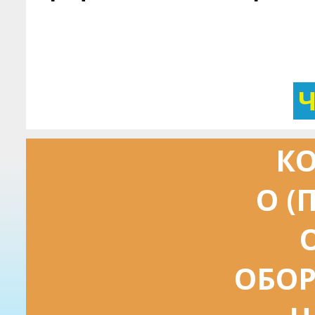
КО
О (
ОБОР