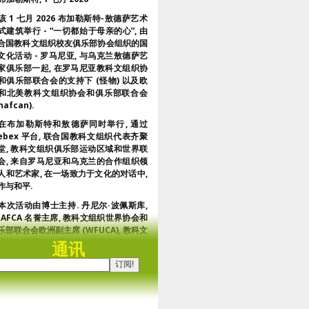
该 1 七月 2026 布加勒斯特-敖德萨艺术
式建筑举行 - “一切都始于母亲的心”, 由
合国教科文组织校友俱乐部协会组织的国
文化活动 - 罗马尼亚, 与乌克兰敖德萨艺
家俱乐部一起, 在罗马尼亚教科文组织协
和俱乐部联合会的支持下 (怪物) 以及欧
和北美教科文组织协会和俱乐部联合会
nafcan).
在布加勒斯特和敖德萨同时举行, 通过
ebex 平台, 联合国教科文组织代表齐聚
堂, 教科文组织俱乐部运动区域和世界联
会, 来自罗马尼亚和乌克兰的合作组织领
人和艺术家, 在一场致力于文化的对话中,
作与和平.
本次活动由博士主持. 丹尼尔·波佩斯库,
NAFCA 名誉主席, 教科文组织世界协会和
乐部联合会欧洲副主席 (WFUCA), 教科文
织校友俱乐部主席兼罗马尼亚教科文组织
通讯
会和俱乐部联合会秘书长.
在开场致辞中, 博士. Daniela Popescu
调，这个项目不仅仅是一场艺术展览，更
一次灵魂的相遇, 不同文化和共同希望, 重
艺术作为通用语言和文化间对话与和平建