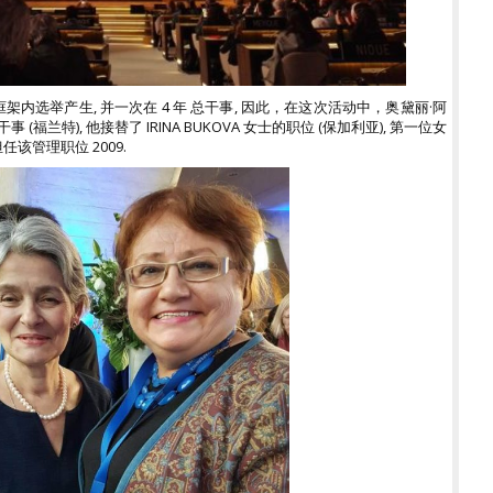
合
了
科
机
架内选举产生, 并一次在 4 年 总干事, 因此，在这次活动中，奥黛丽·阿
语
兰特), 他接替了 IRINA BUKOVA 女士的职位 (保加利亚), 第一位女
俱
该管理职位 2009.
次
示
*
*
*
*
*
*
*
*
*
*
*