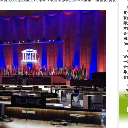
复
联
际
术
会
洲
(e
W
一
合
导
合
E
俱
组
协
强
是
申