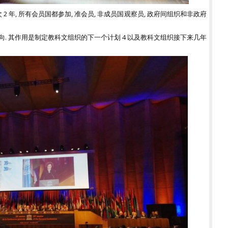
设
2 年, 所有会员国都参加, 准会员, 非成员国观察员, 政府间组织和非政府
织
持
运
. 其作用是制定教科文组织的下一个计划 4 以及教科文组织接下来几年
俱
*
表
*
北
*
乐
*
协
*
组
*
*
*
和
际