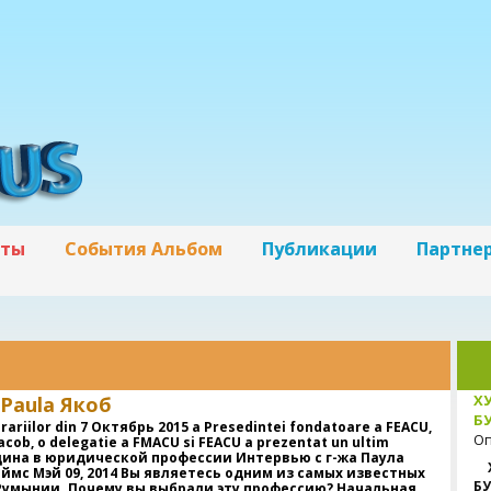
кты
События Альбом
Публикации
Партне
Х
Paula Якоб
БУ
rariilor din 7 Октябрь 2015 a Presedintei fondatoare a FEACU,
Оп
acob, o delegatie a FMACU si FEACU a prezentat un ultim
ина в юридической профессии Интервью с г-жа Паула
ймс Мэй 09, 2014 Вы являетесь одним из самых известных
БУ
Румынии. Почему вы выбрали эту профессию? Начальная,