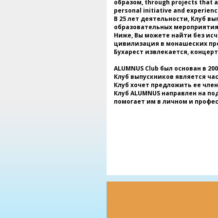
образом, through projects that ai
personal initiative and experienc
В 25 лет деятельности, Клуб 
образовательных мероприятиях
Ниже, Вы можете найти без ис
цивилизация в монашеских про
Бухарест извлекается, концер
ALUMNUS Club был основан в 200
Клуб выпускников является ча
Клуб хочет предложить ее член
Клуб ALUMNUS направлен на по
помогает им в личном и профе