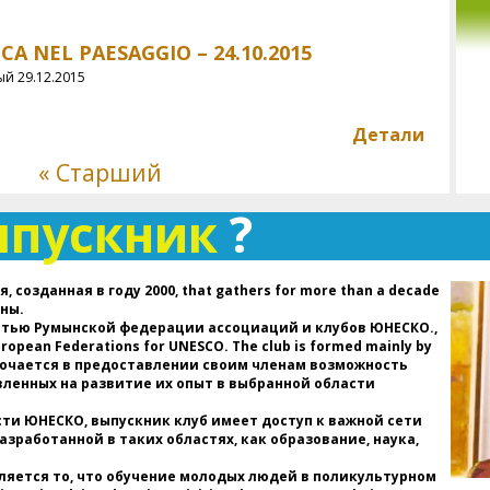
м
д
CA NEL PAESAGGIO – 24.10.2015
п
ар
й 29.12.2015
ди
со
Детали
д
« Старший
П
В
ыпускник
?
В
а
(
в
г
 созданная в году 2000, that gathers for more than a decade
Р
аны.
ас
стью Румынской федерации ассоциаций и клубов ЮНЕСКО.,
European Federations for UNESCO. The club is formed mainly by
ключается в предоставлении своим членам возможность
Д
вленных на развитие их опыт в выбранной области
п
пр
ти ЮНЕСКО, выпускник клуб имеет доступ к важной сети
ху
зработанной в таких областях, как образование, наука,
вс
н
ляется то, что обучение молодых людей в поликультурном
и