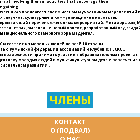
m at involving them in activities that encourage their
я
e gaining.
м
выпускников предлагает своим членам и участникам мероприятий 
по
., научное, культурные и коммуникационные проекты.
п
черпывающий перечень ежегодных мероприятий: Метаморфозы, Мо
о
странствах, Магеллан и новый проект, разработанный под эгидо
Ю
ты Национального камерного хора Мадригал.
б
в
0 и состоит из молодых людей по всей 10 страны.
с
стью Румынской федерации ассоциаций и клубов ЮНЕСКО..
с
ы возможности принимать участие в образовательных проектах, 
ЮН
дготовку молодых людей в мультикультурном духе и вовлечение и
ссиональном развитии..
п
ме
к
Ю
ЧЛЕНЫ
* 
Ю
в
в
КОНТАКТ
*
О (ПОДВАЛ)
С
а
О НАС