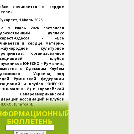
«Все начинается в сердце
атери»
Бухарест, 1 Июль 2026
La 1 Июль 2026 состоялся
удожественный дуплекс
ухарест-Одесса - «Все
ачинается в сердце матери»,
еждународное культурное
ероприятие, организованное
ссоциацией клубов
пускников ЮНЕСКО – Румыния.,
овместно с Одесским Клубом
удожников – Украина, под
гидой Румынской федерации
ссоциаций и клубов ЮНЕСКО.
НЕНОРМАЛЬНЫЙ) и Европейской
 Североамериканской
дерации ассоциаций и клубов
ЕСКО. (Enafcan).
НФОРМАЦИОННЫЙ
Проходит одновременно в
ухаресте и Одессе., через
БЮЛЛЕТЕНЬ
латформу Webex, мероприятие
обрало представителей
НЕСКО, региональных и