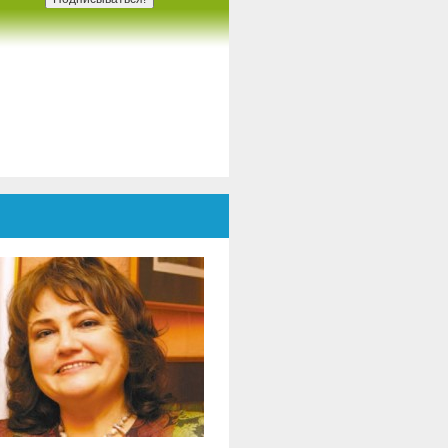
ировых федераций клубного
вижения ЮНЕСКО, лидеры
артнерских организаций и
тисты из Румынии и Украины, в
алоге, посвященном культуре,
трудничество и мир.
Мероприятие модерировал
октор. Даниэль Попеску,
очетный президент ENAFCAU,
ице-президент по Европе
семирной федерации
ссоциаций и клубов ЮНЕСКО.
ВФАКЮ), Президент Клуба
ыпускников ЮНЕСКО и
енеральный секретарь
умынской федерации
социаций и клубов ЮНЕСКО..
Во вступительном сообщении,
октор. Даниэла Попеску
одчеркнула, что этот проект
едставляет собой больше, чем
дожественную выставку – это
треча душ., культур и общих
адежд, подтверждая роль
скусства как универсального