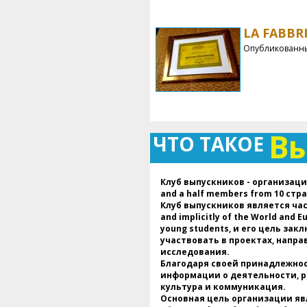
LA FABBRI
Опубликованны
В
ЧТО ТАКОЕ
Клуб выпускников - организация,
and a half members from 10 стр
Клуб выпускников является ча
and implicitly of the World and 
young students, и его цель за
участвовать в проектах, напра
исследования.
Благодаря своей принадлежнос
информации о деятельности, ра
культура и коммуникация.
Основная цель организации яв