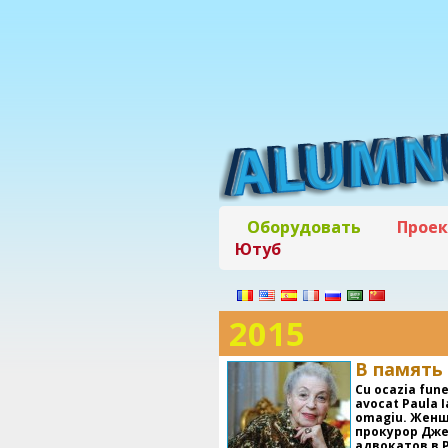
Оборудовать
Прое
Ютуб
2015
В память 
Cu ocazia fune
avocat Paula I
omagiu. Женщ
прокурор Дже
адвокатов в 