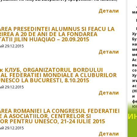
Детали
м
AREA PRESEDINTEI ALUMNUS SI FEACU LA
IREA A 20 DE ANI DE LA FONDAREA
Х
ATII JILIN HUAQIAO – 20.09.2015
Б
н
й 29.12.2015
м
Детали
м
А
вы
к КЛУБ, ORGANIZATORUL BORDULUI
с
 AL FEDERATIEI MONDIALE A CLUBURILOR
Х
NESCO LA BUCURESTI, 8.10.2015
э
а
й 29.12.2015
(
Детали
и
фе
ЮН
AREA ROMANIEI LA CONGRESUL FEDERATIEI
И
 A ASOCIATIILOR, CENTRELOR SI
OR PENTRU UNESCO, 21-24 IULIE 2015
Б
п
й 29.12.2015
с
Детали
Ю