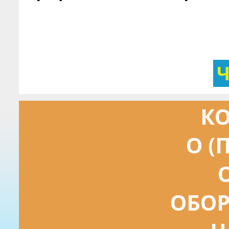
КО
О (
ОБОР