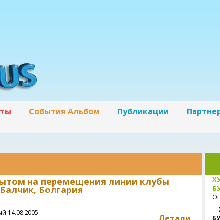
кты
События Альбом
Публикации
Партне
Х
ытом на перемещения линии клубы
Балчик, Болгария
БУ
Оп
й 14.08.2005
Детали
БУ