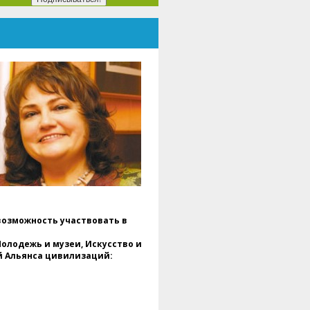
ировых федераций клубного
вижения ЮНЕСКО, лидеры
артнерских организаций и
тисты из Румынии и Украины, в
алоге, посвященном культуре,
трудничество и мир.
Мероприятие модерировал
октор. Даниэль Попеску,
очетный президент ENAFCAU,
ице-президент по Европе
семирной федерации
ссоциаций и клубов ЮНЕСКО.
ВФАКЮ), Президент Клуба
ыпускников ЮНЕСКО и
енеральный секретарь
умынской федерации
социаций и клубов ЮНЕСКО..
возможность участвовать в
Во вступительном сообщении,
октор. Даниэла Попеску
лодежь и музеи, Искусство и
одчеркнула, что этот проект
й Альянса цивилизаций:
едставляет собой больше, чем
дожественную выставку – это
треча душ., культур и общих
адежд, подтверждая роль
скусства как универсального