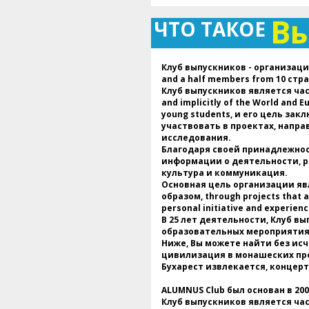
В
ЧТО ТАКОЕ
Клуб выпускников - организация,
and a half members from 10 стр
Клуб выпускников является ча
and implicitly of the World and 
young students, и его цель за
участвовать в проектах, напра
исследования.
Благодаря своей принадлежнос
информации о деятельности, ра
культура и коммуникация.
Основная цель организации яв
образом, through projects that ai
personal initiative and experienc
В 25 лет деятельности, Клуб 
образовательных мероприятиях
Ниже, Вы можете найти без ис
цивилизация в монашеских про
Бухарест извлекается, концер
ALUMNUS Club был основан в 200
Клуб выпускников является ча