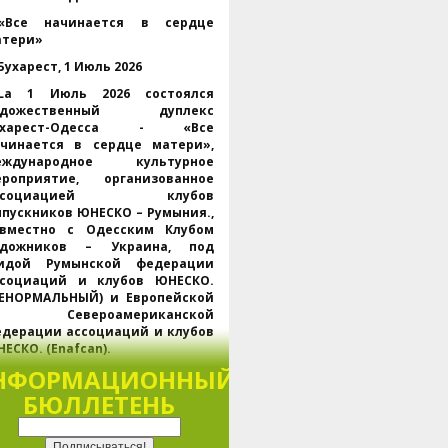
«Все начинается в сердце
атери»
Бухарест, 1 Июль 2026
La 1 Июль 2026 состоялся
удожественный дуплекс
ухарест-Одесса - «Все
ачинается в сердце матери»,
еждународное культурное
ероприятие, организованное
ссоциацией клубов
пускников ЮНЕСКО – Румыния.,
овместно с Одесским Клубом
удожников – Украина, под
гидой Румынской федерации
ссоциаций и клубов ЮНЕСКО.
НЕНОРМАЛЬНЫЙ) и Европейской
 Североамериканской
дерации ассоциаций и клубов
ЕСКО. (Enafcan).
НФОРМАЦИОННЫЙ
Проходит одновременно в
ухаресте и Одессе., через
БЮЛЛЕТЕНЬ
латформу Webex, мероприятие
обрало представителей
НЕСКО, региональных и