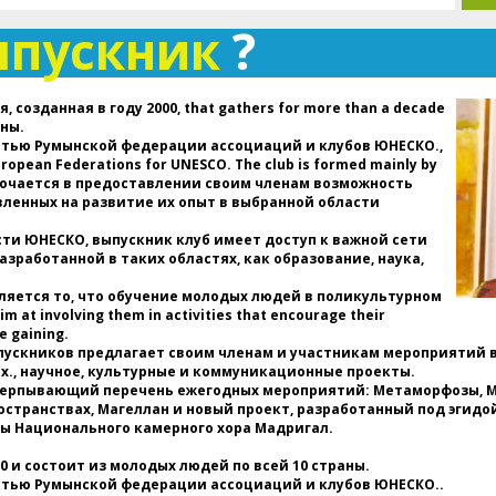
м
ыпускник
?
д
п
ар
ди
 созданная в году 2000, that gathers for more than a decade
со
аны.
стью Румынской федерации ассоциаций и клубов ЮНЕСКО.,
д
European Federations for UNESCO. The club is formed mainly by
П
ключается в предоставлении своим членам возможность
В
вленных на развитие их опыт в выбранной области
В
а
ти ЮНЕСКО, выпускник клуб имеет доступ к важной сети
(
зработанной в таких областях, как образование, наука,
в
г
ляется то, что обучение молодых людей в поликультурном
Р
m at involving them in activities that encourage their
ас
e gaining.
выпускников предлагает своим членам и участникам мероприятий 
., научное, культурные и коммуникационные проекты.
Д
черпывающий перечень ежегодных мероприятий: Метаморфозы, Мо
п
странствах, Магеллан и новый проект, разработанный под эгидо
пр
ты Национального камерного хора Мадригал.
ху
вс
0 и состоит из молодых людей по всей 10 страны.
н
стью Румынской федерации ассоциаций и клубов ЮНЕСКО..
и