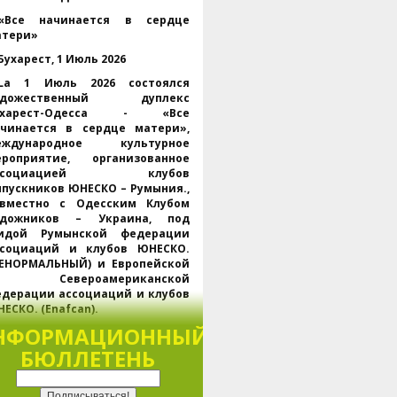
«Все начинается в сердце
атери»
Бухарест, 1 Июль 2026
La 1 Июль 2026 состоялся
удожественный дуплекс
ухарест-Одесса - «Все
ачинается в сердце матери»,
еждународное культурное
ероприятие, организованное
ссоциацией клубов
пускников ЮНЕСКО – Румыния.,
овместно с Одесским Клубом
удожников – Украина, под
гидой Румынской федерации
ссоциаций и клубов ЮНЕСКО.
НЕНОРМАЛЬНЫЙ) и Европейской
 Североамериканской
дерации ассоциаций и клубов
ЕСКО. (Enafcan).
НФОРМАЦИОННЫЙ
Проходит одновременно в
ухаресте и Одессе., через
БЮЛЛЕТЕНЬ
латформу Webex, мероприятие
обрало представителей
НЕСКО, региональных и