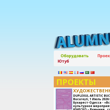
Оборудовать
Прое
Ютуб
ПРОЕКТЫ
ХУДОЖЕСТВЕНН
DUPLEXUL ARTISTIC BUCU
București
, 1 Июль 202
Бухарест-Одесса - «В
культурное мероприя
ЮНЕСКО – Румыния., с