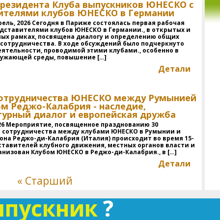
президента Клуба выпускников ЮНЕСКО с
м
ителями клубов ЮНЕСКО в Германии
д
рель, 2026 Сегодня в Париже состоялась первая рабочая
п
едставителями клубов ЮНЕСКО в Германии., в открытых и
ар
ых рамках, посвящена диалогу и определению общих
ди
сотрудничества. В ходе обсуждений было подчеркнуто
со
еятельности, проводимой этими клубами., особенно в
кружающей среды, повышение […]
Детали
д
П
В
В
сотрудничества ЮНЕСКО между Румынией
а
ом Реджо-Калабрия - наследие,
(
урный диалог и европейская дружба
в
026 Мероприятие, посвященное празднованию 30
г
 сотрудничества между клубами ЮНЕСКО в Румынии и
Р
она Реджо-ди-Калабрия (Италия) происходит во время 15-
ас
ставителей клубного движения, местных органов власти и
анизован Клубом ЮНЕСКО в Реджо-ди-Калабрия., в […]
Детали
Д
п
« Старший
пр
ху
ыпускник
?
вс
н
и