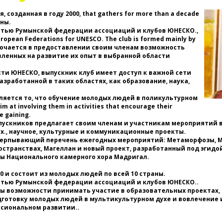
я
м
 созданная в году 2000, that gathers for more than a decade
по
аны.
п
стью Румынской федерации ассоциаций и клубов ЮНЕСКО.,
о
European Federations for UNESCO. The club is formed mainly by
Ю
ключается в предоставлении своим членам возможность
б
вленных на развитие их опыт в выбранной области
в
с
ти ЮНЕСКО, выпускник клуб имеет доступ к важной сети
с
зработанной в таких областях, как образование, наука,
ЮН
ляется то, что обучение молодых людей в поликультурном
m at involving them in activities that encourage their
п
e gaining.
ме
выпускников предлагает своим членам и участникам мероприятий 
., научное, культурные и коммуникационные проекты.
черпывающий перечень ежегодных мероприятий: Метаморфозы, Мо
к
странствах, Магеллан и новый проект, разработанный под эгидо
Ю
ты Национального камерного хора Мадригал.
* 
Ю
0 и состоит из молодых людей по всей 10 страны.
в
стью Румынской федерации ассоциаций и клубов ЮНЕСКО..
в
ы возможности принимать участие в образовательных проектах, 
*
дготовку молодых людей в мультикультурном духе и вовлечение и
ссиональном развитии..
С
а