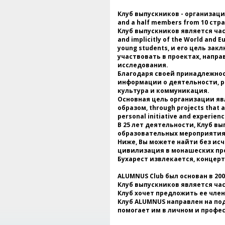
Клуб выпускников - организация,
and a half members from 10 стр
Клуб выпускников является ча
and implicitly of the World and 
young students, и его цель за
участвовать в проектах, напра
исследования.
Благодаря своей принадлежнос
информации о деятельности, ра
культура и коммуникация.
Основная цель организации яв
образом, through projects that ai
personal initiative and experienc
В 25 лет деятельности, Клуб 
образовательных мероприятиях
Ниже, Вы можете найти без ис
цивилизация в монашеских про
Бухарест извлекается, концер
ALUMNUS Club был основан в 200
Клуб выпускников является ча
Клуб хочет предложить ее член
Клуб ALUMNUS направлен на по
помогает им в личном и профе