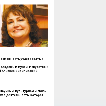
зыка и инструмента
ежкультурного диалога и
строения мира. Одновременно,
одчеркнул поддержку,
казываемую движением «Клубы
НЕСКО» детям и матерям
еженцев в Украине, а также
ажность развития
отрудничества с вновь
озданным движением «Клубы
ЕСКО» в этой стране.
На мероприятии
рисутствовали почетные
ждународные гости:
возможность участвовать в
* ASSEE UTGEVOCA, Координатор
лодежь и музеи, Искусство и
лубного движения ЮНЕСКО,
й Альянса цивилизаций:
НЕСКО;
Ольга Ганенко, представитель
НЕСКО в Париже, который
ыступил с официальными
ыводами мероприятия;
Научный, культурной и связи.
 Джон марониты, Президент
х в деятельность, которая
Европейской и
евероамериканской федерации
ссоциаций и клубов ЮНЕСКО.