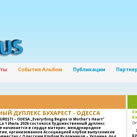
кты
События Альбом
Публикации
Партне
Х
ЫЙ ДУПЛЕКС БУХАРЕСТ - ОДЕССА
БУ
REȘTI – ODESA „Everything Begins in Mother’s Heart”
Оп
6 La 1 Июль 2026 состоялся Художественный дуплекс
се начинается в сердце матери», международное
тие, организованное Ассоциацией клубов выпускников
БУ
овместно с Одесским Клубом Художников – Украина, под