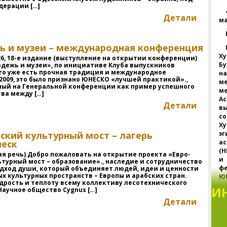
дерации […]
Детали
м
 и музеи – международная конференция
Х
026, 18-е издание (выступление на открытии конференции)
Б
дежь и музеи», по инициативе Клуба выпускников
его уже есть прочная традиция и международное
н
 2009, это было признано ЮНЕСКО «лучшей практикой».,
м
ый на Генеральной конференции как пример успешного
м
ва между […]
А
Детали
вы
с
Х
ский культурный мост – лагерь
э
еск
а
(
я речь) Добро пожаловать на открытие проекта «Евро-
и
ьтурный мост – образование»., наследие и сотрудничество
фе
одход души, который объединяет людей, идеи и ценности
ых культурных пространств – Европы и арабских стран.
ЮН
дрость и теплоту всему коллективу лесотехнического
И
Научное общество Cygnus […]
Б
Детали
п
с
Ю