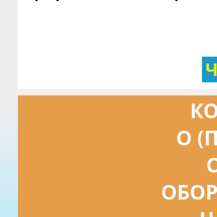
КО
О (
ОБОР