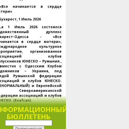
«Все начинается в сердце
атери»
Бухарест, 1 Июль 2026
La 1 Июль 2026 состоялся
удожественный дуплекс
ухарест-Одесса - «Все
ачинается в сердце матери»,
еждународное культурное
ероприятие, организованное
ссоциацией клубов
пускников ЮНЕСКО – Румыния.,
овместно с Одесским Клубом
удожников – Украина, под
гидой Румынской федерации
ссоциаций и клубов ЮНЕСКО.
НЕНОРМАЛЬНЫЙ) и Европейской
 Североамериканской
дерации ассоциаций и клубов
ЕСКО. (Enafcan).
НФОРМАЦИОННЫЙ
Проходит одновременно в
ухаресте и Одессе., через
БЮЛЛЕТЕНЬ
латформу Webex, мероприятие
обрало представителей
НЕСКО, региональных и