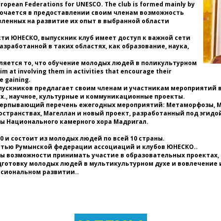
European Federations for UNESCO. The club is formed mainly by
я
ключается в предоставлении своим членам возможность
м
вленных на развитие их опыт в выбранной области
по
п
ти ЮНЕСКО, выпускник клуб имеет доступ к важной сети
о
зработанной в таких областях, как образование, наука,
Ю
б
ляется то, что обучение молодых людей в поликультурном
в
m at involving them in activities that encourage their
с
e gaining.
с
выпускников предлагает своим членам и участникам мероприятий 
ЮН
., научное, культурные и коммуникационные проекты.
черпывающий перечень ежегодных мероприятий: Метаморфозы, Мо
п
странствах, Магеллан и новый проект, разработанный под эгидо
ме
ты Национального камерного хора Мадригал.
0 и состоит из молодых людей по всей 10 страны.
к
стью Румынской федерации ассоциаций и клубов ЮНЕСКО..
Ю
ы возможности принимать участие в образовательных проектах, 
* 
дготовку молодых людей в мультикультурном духе и вовлечение и
Ю
ссиональном развитии..
в
в
*
С
а