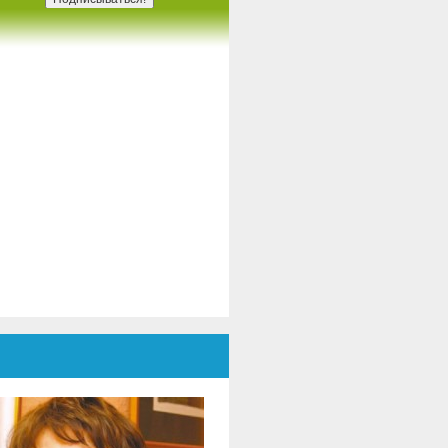
ировых федераций клубного
вижения ЮНЕСКО, лидеры
артнерских организаций и
тисты из Румынии и Украины, в
алоге, посвященном культуре,
трудничество и мир.
Мероприятие модерировал
октор. Даниэль Попеску,
очетный президент ENAFCAU,
ице-президент по Европе
семирной федерации
ссоциаций и клубов ЮНЕСКО.
ВФАКЮ), Президент Клуба
ыпускников ЮНЕСКО и
енеральный секретарь
умынской федерации
социаций и клубов ЮНЕСКО..
Во вступительном сообщении,
октор. Даниэла Попеску
одчеркнула, что этот проект
едставляет собой больше, чем
дожественную выставку – это
треча душ., культур и общих
адежд, подтверждая роль
скусства как универсального