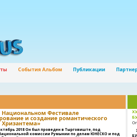
кты
События Альбом
Публикации
Партне
Х
в Национальном Фестивале
ование и создание романтического
БУ
 Хризантема»
Оп
Октябрь 2018 Он был проведен в Тырговиште, под
Национальной комиссии Румынии по делам ЮНЕСКО и под
БУ