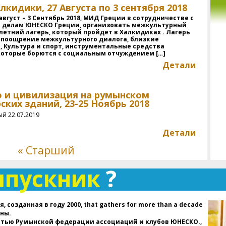
лкидики, 27 Августа по 3 сентября 2018
м
д
август – 3 Сентябрь 2018, МИД Греции в сотрудничестве с
п
 делам ЮНЕСКО Греции, организовать межкультурный
етний лагерь, который пройдет в Халкидиках . Лагерь
ар
 поощрение межкультурного диалога, близкие
ди
 Культура и спорт, инструментальные средства
со
которые борются с социальным отчуждением […]
Детали
д
П
В
о и цивилизация на румынском
В
ких зданий, 23-25 Ноябрь 2018
а
(
й 22.07.2019
в
Детали
г
Р
« Старший
ас
ыпускник
?
Д
п
пр
ху
 созданная в году 2000, that gathers for more than a decade
вс
аны.
н
стью Румынской федерации ассоциаций и клубов ЮНЕСКО.,
и