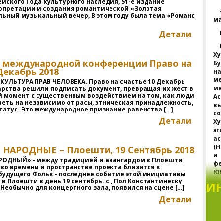
ейского Года культурного наследия, 51-е издание
рпретации и создания романтической «Золотая
ьный музыкальный вечер, В этом году была тема «Романс
м
Детали
Х
в международной конференции Право на
Б
Декабрь 2018
н
м
КУЛЬТУРА ПРАВ ЧЕЛОВЕКА. Право на счастье 10 Декабрь
м
ударства решили подписать документ, превращая их жест в
 момент с существенным воздействием на том, как люди
А
еть на независимо от расы, этническая принадлежность,
вы
татус. Это международное признание равенства […]
с
Детали
Х
э
а
(
НАРОДНЫЕ – Плоешти, 19 Сентябрь 2018
и
РОДНЫЙ» - между традицией и авангардом в Плоешти
фе
во времени и пространстве проекта близится к
ЮН
удущего Фольк - последнее событие этой инициативы
в Плоешти в день 19 сентябрь. с., Пол Константинеску
И
Необычно для концертного зала, появился на сцене […]
Б
Детали
п
с
Ю