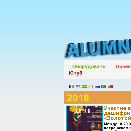
Оборудовать
Прое
Ютуб
2018
Участие 
дешифрир
«Золотой
Между 18-20 
патронажем 