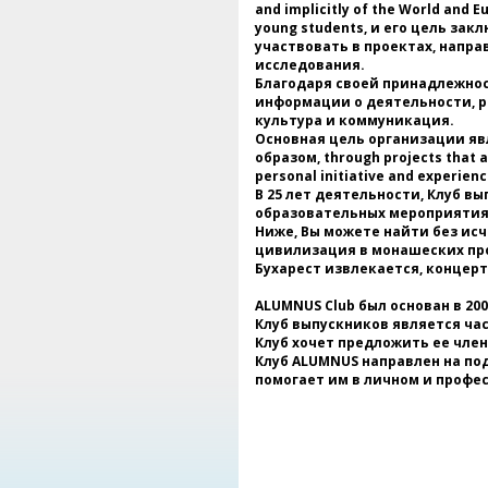
and implicitly of the World and 
young students, и его цель за
участвовать в проектах, напра
исследования.
Благодаря своей принадлежнос
информации о деятельности, ра
культура и коммуникация.
Основная цель организации яв
образом, through projects that ai
personal initiative and experienc
В 25 лет деятельности, Клуб 
образовательных мероприятиях
Ниже, Вы можете найти без ис
цивилизация в монашеских про
Бухарест извлекается, концер
ALUMNUS Club был основан в 200
Клуб выпускников является ча
Клуб хочет предложить ее член
Клуб ALUMNUS направлен на по
помогает им в личном и профе