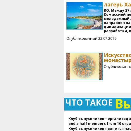
лагерь Ха
RO: Между 27 
Комиссией по
молодежный л
направлен на
цивилизации,
разработки, 
Опубликованный 22.07.2019
Искусств
монастырс
Опубликованны
В
ЧТО ТАКОЕ
Клуб выпускников - организация,
and a half members from 10 стр
Клуб выпускников является ча