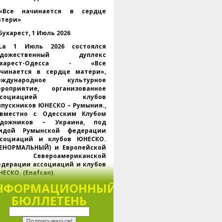
«Все начинается в сердце
атери»
Бухарест, 1 Июль 2026
La 1 Июль 2026 состоялся
удожественный дуплекс
ухарест-Одесса - «Все
ачинается в сердце матери»,
еждународное культурное
ероприятие, организованное
ссоциацией клубов
пускников ЮНЕСКО – Румыния.,
овместно с Одесским Клубом
удожников – Украина, под
гидой Румынской федерации
ссоциаций и клубов ЮНЕСКО.
НЕНОРМАЛЬНЫЙ) и Европейской
 Североамериканской
дерации ассоциаций и клубов
ЕСКО. (Enafcan).
НФОРМАЦИОННЫЙ
Проходит одновременно в
ухаресте и Одессе., через
БЮЛЛЕТЕНЬ
латформу Webex, мероприятие
обрало представителей
НЕСКО, региональных и