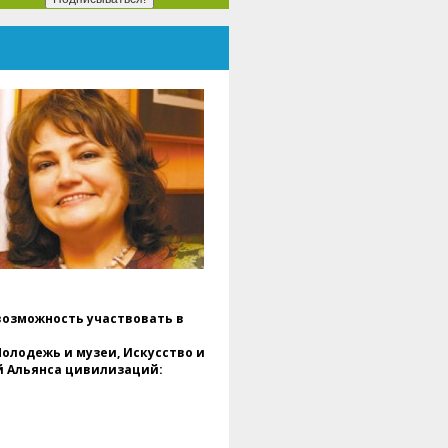
ировых федераций клубного
вижения ЮНЕСКО, лидеры
артнерских организаций и
тисты из Румынии и Украины, в
алоге, посвященном культуре,
трудничество и мир.
Мероприятие модерировал
октор. Даниэль Попеску,
очетный президент ENAFCAU,
ице-президент по Европе
семирной федерации
ссоциаций и клубов ЮНЕСКО.
ВФАКЮ), Президент Клуба
ыпускников ЮНЕСКО и
енеральный секретарь
умынской федерации
социаций и клубов ЮНЕСКО..
возможность участвовать в
Во вступительном сообщении,
октор. Даниэла Попеску
лодежь и музеи, Искусство и
одчеркнула, что этот проект
й Альянса цивилизаций:
едставляет собой больше, чем
дожественную выставку – это
треча душ., культур и общих
адежд, подтверждая роль
скусства как универсального