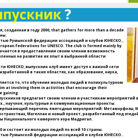
м
ыпускник
?
д
п
ар
ди
 созданная в году 2000, that gathers for more than a decade
со
аны.
стью Румынской федерации ассоциаций и клубов ЮНЕСКО.,
д
European Federations for UNESCO. The club is formed mainly by
П
ключается в предоставлении своим членам возможность
В
вленных на развитие их опыт в выбранной области
В
а
ти ЮНЕСКО, выпускник клуб имеет доступ к важной сети
(
зработанной в таких областях, как образование, наука,
в
г
ляется то, что обучение молодых людей в поликультурном
Р
m at involving them in activities that encourage their
ас
e gaining.
выпускников предлагает своим членам и участникам мероприятий 
., научное, культурные и коммуникационные проекты.
Д
черпывающий перечень ежегодных мероприятий: Метаморфозы, Мо
п
странствах, Магеллан и новый проект, разработанный под эгидо
пр
ты Национального камерного хора Мадригал.
ху
вс
0 и состоит из молодых людей по всей 10 страны.
н
стью Румынской федерации ассоциаций и клубов ЮНЕСКО..
и