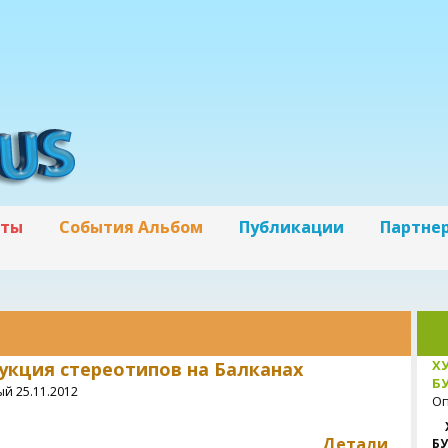
кты
События Альбом
Публикации
Партне
Х
укция стереотипов на Балканах
БУ
й 25.11.2012
Оп
Детали
БУ