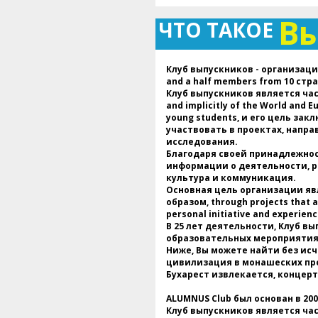
В
ЧТО ТАКОЕ
Клуб выпускников - организация,
and a half members from 10 стр
Клуб выпускников является ча
and implicitly of the World and 
young students, и его цель за
участвовать в проектах, напра
исследования.
Благодаря своей принадлежнос
информации о деятельности, ра
культура и коммуникация.
Основная цель организации яв
образом, through projects that ai
personal initiative and experienc
В 25 лет деятельности, Клуб 
образовательных мероприятиях
Ниже, Вы можете найти без ис
цивилизация в монашеских про
Бухарест извлекается, концер
ALUMNUS Club был основан в 200
Клуб выпускников является ча