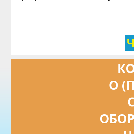
КО
О (
ОБОР