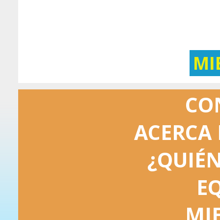
MI
CO
ACERCA 
¿QUIÉ
E
MI