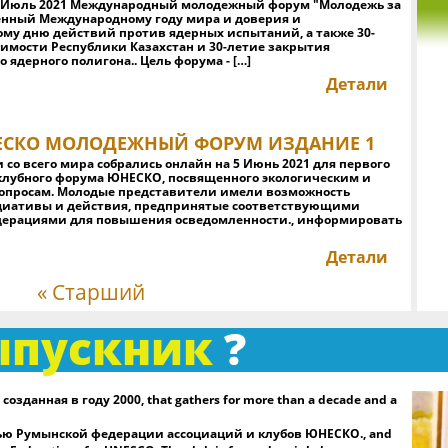
31 Июль 2021 Международный молодежный форум "Молодежь за
Ю
енный Международному году мира и доверия и
о
му дню действий против ядерных испытаний, а также 30-
имости Республики Казахстан и 30-летие закрытия
Ру
ядерного полигона.. Цель форума - […]
п
со
Детали
до
ЕСКО МОЛОДЕЖНЫЙ ФОРУМ ИЗДАНИЕ 1
п
пр
со всего мира собрались онлайн на 5 Июнь 2021 для первого
фе
клубного форума ЮНЕСКО, посвященного экологическим и
опросам. Молодые представители имели возможность
Ю
циативы и действия, предпринятые соответствующими
К
дерациями для повышения осведомленности., информировать
ге
фе
Детали
ЮН
« Старший
Д
п
ыпускник
?
пр
ху
вс
н
озданная в году 2000, that gathers for more than a decade and a
и
я
ью Румынской федерации ассоциаций и клубов ЮНЕСКО., and
м