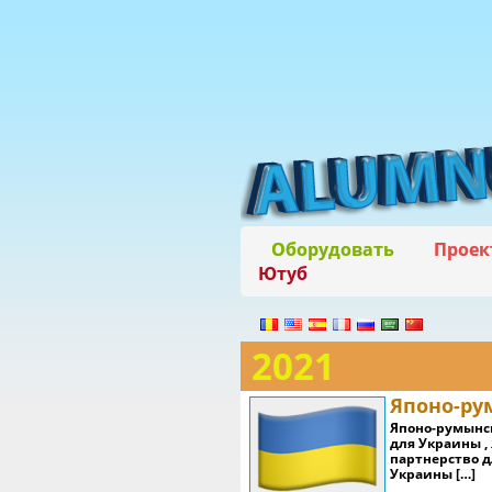
Оборудовать
Проек
Ютуб
2021
Японо-ру
Японо-румынск
для Украины ,
партнерство д
Украины […]