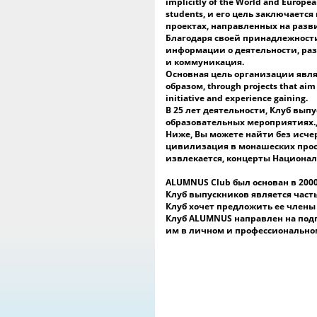
implicitly of the World and Europe
students, и его цель заключаетс
проектах, направленных на разв
Благодаря своей принадлежности
информации о деятельности, разр
и коммуникация.
Основная цель организации явля
образом, through projects that aim 
initiative and experience gaining.
В 25 лет деятельности, Клуб вы
образовательных мероприятиях.,
Ниже, Вы можете найти без исч
цивилизация в монашеских прост
извлекается, концерты Национал
ALUMNUS Club был основан в 2000
Клуб выпускников является час
Клуб хочет предложить ее члены
Клуб ALUMNUS направлен на подг
им в личном и профессионально