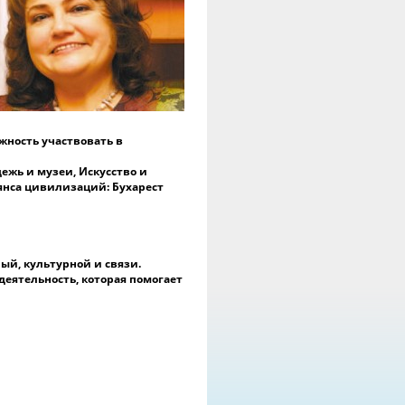
строения мира. Одновременно,
одчеркнул поддержку,
казываемую движением «Клубы
НЕСКО» детям и матерям
еженцев в Украине, а также
ажность развития
трудничества с вновь созданным
вижением «Клубы ЮНЕСКО» в
ой стране.
жность участвовать в
На мероприятии присутствовали
жь и музеи, Искусство и
четные международные гости:
янса цивилизаций: Бухарест
* ASSEE UTGEVOCA, Координатор
лубного движения ЮНЕСКО,
НЕСКО;
Ольга Ганенко, представитель
НЕСКО в Париже, который
ый, культурной и связи.
ыступил с официальными
еятельность, которая помогает
водами мероприятия;
 Джон марониты, Президент
Европейской и
евероамериканской федерации
ссоциаций и клубов ЮНЕСКО.
nafcan);
 Сунджу Ли, Вице-президент
иатской федерации ассоциаций