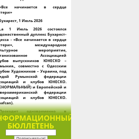
«Все начинается в сердце
тери»
Бухарест, 1 Июль 2026
La 1 Июль 2026 состоялся
дожественный дуплекс Бухарест-
есса - «Все начинается в сердце
атери», международное
ультурное мероприятие,
рганизованное Ассоциацией
лубов выпускников ЮНЕСКО –
мыния., совместно с Одесским
убом Художников – Украина, под
гидой Румынской федерации
ссоциаций и клубов ЮНЕСКО.
ЕНОРМАЛЬНЫЙ) и Европейской и
евероамериканской федерации
ссоциаций и клубов ЮНЕСКО.
nafcan).
Проходит одновременно в
НФОРМАЦИОННЫЙ
ухаресте и Одессе., через
латформу Webex, мероприятие
БЮЛЛЕТЕНЬ
брало представителей ЮНЕСКО,
егиональных и мировых
едераций клубного движения