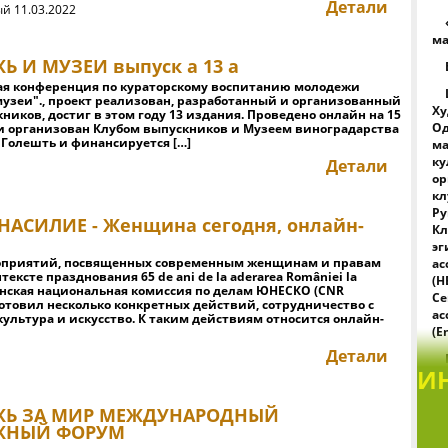
Детали
й 11.03.2022
ма
 И МУЗЕИ выпуск а 13 a
я конференция по кураторскому воспитанию молодежи
узеи"., проект реализован, разработанный и организованный
Ху
ников, достиг в этом году 13 издания. Проведено онлайн на 15
Од
 и организован Клубом выпускников и Музеем виноградарства
 Голешть и финансируется […]
м
к
Детали
о
к
Ру
НАСИЛИЕ - Женщина сегодня, онлайн-
Кл
э
оприятий, посвященных современным женщинам и правам
а
тексте празднования 65 de ani de la aderarea României la
(Н
нская национальная комиссия по делам ЮНЕСКО (CNR
С
товил несколько конкретных действий, сотрудничество с
а
ультура и искусство. К таким действиям относится онлайн-
(E
Детали
И
Б
п
со
Ь ЗА МИР МЕЖДУНАРОДНЫЙ
р
ЖНЫЙ ФОРУМ
ф