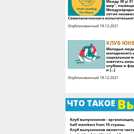
Между 30 şi 
мир", посвящ
Международно
летие независ
Семипалатинского испытательного 
Опубликованный 18.12.2021
КЛУБ ЮН
Молодые люди 
молодежного 
социальным в
осветить ини
клубами и фе
и […]
Опубликованный 18.12.2021
В
ЧТО ТАКОЕ
Клуб выпускников - организация, с
half members from 10 страны.
Клуб выпускников является част