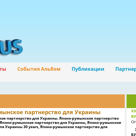
ты
События Альбом
Публикации
Партне
Х
мынское партнерство для Украины
БУ
ое партнерство для Украины. Японо-румынское партнерство
Оп
 Японо-румынское партнерство для Украины, Японо-румынское
ля Украины 30 years, Японо-румынское партнерство для
БУ