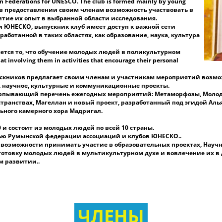
an Federations for UNESCO. The club is formed mainly by young
по
я в предоставлении своим членам возможность участвовать в
п
итие их опыт в выбранной области исследования.
о
 ЮНЕСКО, выпускник клуб имеет доступ к важной сети
Ю
аботанной в таких областях, как образование, наука, культура
б
в
ется то, что обучение молодых людей в поликультурном
со
at involving them in activities that encourage their personal
д
эт
пускников предлагает своим членам и участникам мероприятий возмо
 научное, культурные и коммуникационные проекты.
ерпывающий перечень ежегодных мероприятий: Метаморфозы, Молоде
по
ранствах, Магеллан и новый проект, разработанный под эгидой Аль
ьного камерного хора Мадригал.
к
Ю
 и состоит из молодых людей по всей 10 страны.
* 
тью Румынской федерации ассоциаций и клубов ЮНЕСКО..
Ю
 возможности принимать участие в образовательных проектах, Научн
в
отовку молодых людей в мультикультурном духе и вовлечение их в д
вы
м развитии..
*
С
а
(E
ЧЛЕНЫ
*
Аз