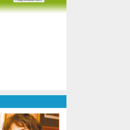
НЕСКО, лидеры партнерских
рганизаций и артисты из
мынии и Украины, в диалоге,
освященном культуре,
трудничество и мир.
Мероприятие модерировал
ктор. Даниэль Попеску, Почетный
резидент ENAFCAU, Вице-
езидент по Европе Всемирной
дерации ассоциаций и клубов
НЕСКО. (ВФАКЮ), Президент
луба выпускников ЮНЕСКО и
неральный секретарь Румынской
дерации ассоциаций и клубов
ЕСКО..
Во вступительном сообщении,
октор. Даниэла Попеску
одчеркнула, что этот проект
едставляет собой больше, чем
дожественную выставку – это
треча душ., культур и общих
адежд, подтверждая роль
скусства как универсального
зыка и инструмента
ежкультурного диалога и