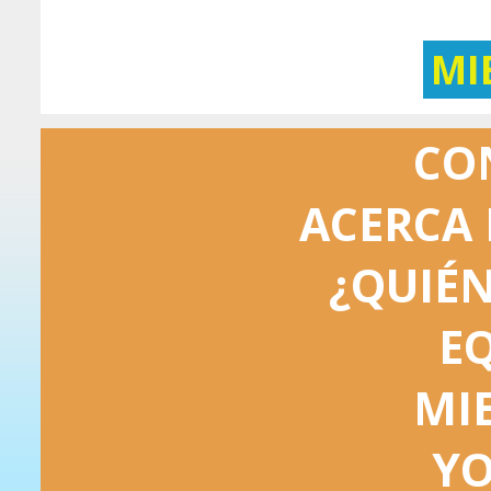
MI
CO
ACERCA 
¿QUIÉ
E
MI
Y