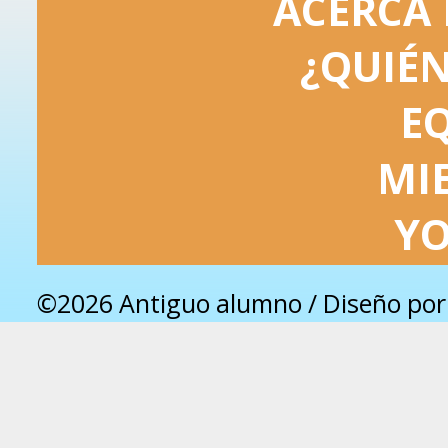
ACERCA 
¿QUIÉ
E
MI
Y
©2026 Antiguo alumno / Diseño po