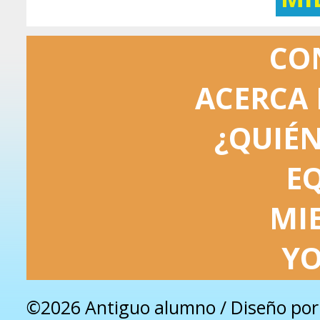
CO
ACERCA 
¿QUIÉ
E
MI
Y
©2026 Antiguo alumno / Diseño po