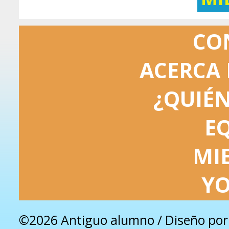
CO
ACERCA 
¿QUIÉ
E
MI
Y
©2026 Antiguo alumno / Diseño po