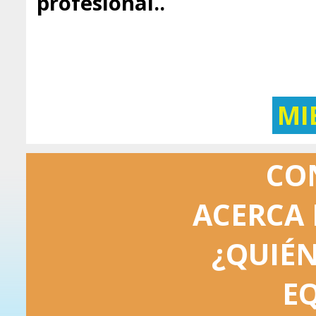
profesional..
MI
CO
ACERCA 
¿QUIÉ
E