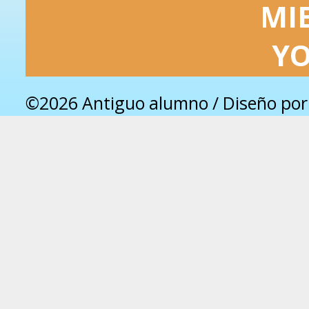
MI
Y
©2026 Antiguo alumno / Diseño po