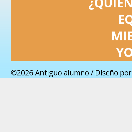
¿QUIÉ
E
MI
Y
©2026 Antiguo alumno / Diseño po