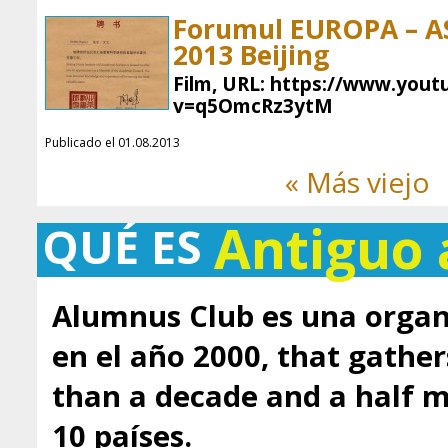
Forumul EUROPA – ASI
2013 Beijing
Film, URL: https://www.you
v=q5OmcRz3ytM
Publicado el 01.08.2013
« Más viejo
Antiguo
QUÉ ES
Alumnus Club es una organ
en el año 2000, that gathe
than a decade and a half
10 países.