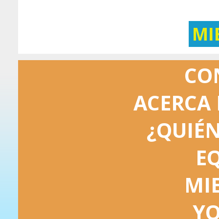
MI
CO
ACERCA 
¿QUIÉ
E
MI
Y