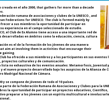
co
 creada en el año 2000, that gathers for more than a decade
es.
Dr
ederación rumana de asociaciones y clubes de la UNESCO., and
Ho
pean Federations for UNESCO. The club is formed mainly by
p
 ofrecer a sus miembros la oportunidad de participar en
Mu
r su experiencia en el campo seleccionado de estudio.
de
ESCO, el Club de Ex Alumno tiene acceso a una importante red de
de
s desarrolladas en ámbitos como la educación, ciencia, cultura
S
F
ización es el de la formación de los jóvenes de una manera
A
hat aim at involving them in activities that encourage their
UN
e gaining.
Club ha ofrecido a sus miembros y a los participantes en sus eventos 
o, proyectos culturales y de comunicación.
Da
lista no exhaustiva de los eventos anuales: Metamorfosis, Juventud y 
p
 el nuevo proyecto desarrollado bajo los auspicios de la Alianza de C
ex
oro Madrigal Nacional de Cámara.
de
co
 y se compone de jóvenes de todo el 10 países.
ar
a parte de la Federación Rumana de Asociaciones y Clubes para la UN
c
bros la oportunidad de participar en proyectos educativos, Científico,
in
vo preparar a los jóvenes con un espíritu multicultural e involucrarl
Si
sional..
br
Cl
ma