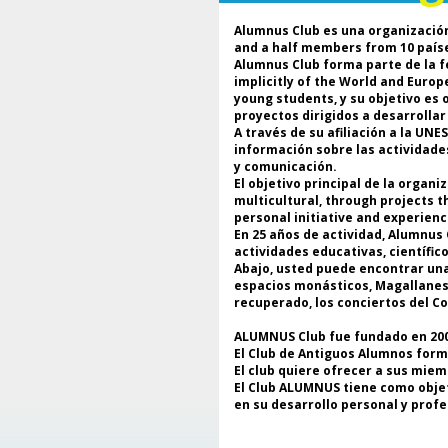
Alumnus Club es una organización
and a half members from 10 país
Alumnus Club forma parte de la f
implicitly of the World and Euro
young students, y su objetivo es
proyectos dirigidos a desarrolla
A través de su afiliación a la UN
información sobre las actividade
y comunicación.
El objetivo principal de la organ
multicultural, through projects t
personal initiative and experienc
En 25 años de actividad, Alumnus 
actividades educativas, científic
Abajo, usted puede encontrar una 
espacios monásticos, Magallanes y
recuperado, los conciertos del C
ALUMNUS Club fue fundado en 2000
El Club de Antiguos Alumnos form
El club quiere ofrecer a sus miem
El Club ALUMNUS tiene como objeti
en su desarrollo personal y profe