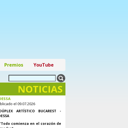
Premios
YouTube
NOTICIAS
PLEX ARTÍSTICO BUCAREST -
DESSA
blicado el 09.07.2026
DÚPLEX ARTÍSTICO BUCAREST -
ESSA
"Todo comienza en el corazón de
 madre"