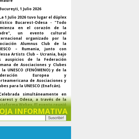
Bucureşti, 1 Julio 2026
La 1 Julio 2026 tuvo lugar el dúplex
tístico Bucarest-Odesa - "Todo
omienza en el corazón de la
adre", un evento cultural
ternacional organizado por la
ociación Alumnus Club de la
NESCO – Rumania, junto con
essa Artists Club – Ucrania, bajo
s auspicios de la Federación
mana de Asociaciones y Clubes
 la UNESCO (FENÓMENO) y de la
ederación Europea y
rteamericana de Asociaciones y
ubes para la UNESCO (Enafcán).
Celebrada simultáneamente en
carest y Odesa, a través de la
ataforma Webex, El evento reunió
representantes de la UNESCO., de
OJA INFORMATIVA
s federaciones regionales y
undiales del movimiento de
ubes para la UNESCO, líderes de
rganizaciones asociadas y
tistas de Rumania y Ucrania, en
 diálogo dedicado a la cultura,