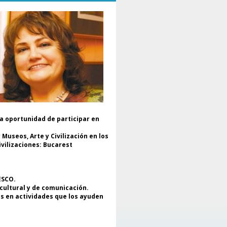
operación y paz.
El evento fue moderado por el
.. Daniel Popescu, Presidente de
nor de ENAFCAU, Vicepresidente
ara Europa de la Federación
ndial de Asociaciones y Clubes
 la UNESCO (FMACU), Presidente
l Alumnus Club de la UNESCO y
ecretario General de la
ederación Rumana de
sociaciones y Clubes de la
ESCO.
la oportunidad de participar en
En el mensaje de apertura, Dr.
niela Popescu subrayó que este
Museos, Arte y Civilización en los
royecto es más que una
ivilizaciones: Bucarest
posición de arte: es un encuentro
 almas., de culturas y esperanzas
mpartidas, reafirmar el papel del
te como lenguaje universal y
ESCO.
omo herramienta de diálogo
 cultural y de comunicación.
tercultural y construcción de paz.
os en actividades que los ayuden
multáneamente, destacó el apoyo
indado por el movimiento de
ubes por la UNESCO a los niños y
dres refugiados en Ucrania y la