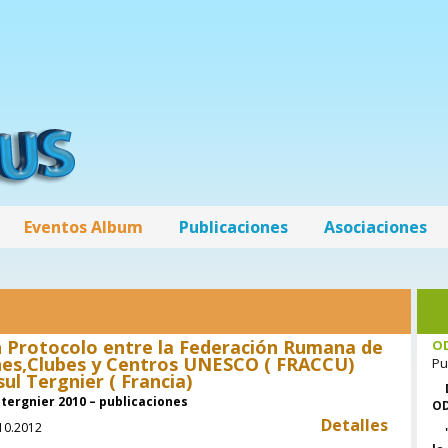
Eventos Album
Publicaciones
Asociaciones
DÚ
O
n Protocolo entre la Federación Rumana de
Pu
nes,Clubes y Centros UNESCO ( FRACCU)
ul Tergnier ( Francia)
OD
 tergnier 2010 – publicaciones
Detalles
.10.2012
la