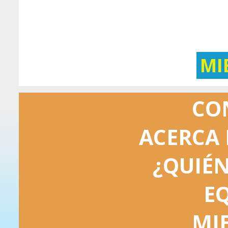
MI
CO
ACERCA 
¿QUIÉ
E
MI