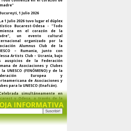
"Todo comienza en el corazón de
 madre"
Bucureşti, 1 Julio 2026
La 1 Julio 2026 tuvo lugar el dúplex
tístico Bucarest-Odesa - "Todo
omienza en el corazón de la
adre", un evento cultural
ternacional organizado por la
ociación Alumnus Club de la
NESCO – Rumania, junto con
essa Artists Club – Ucrania, bajo
s auspicios de la Federación
mana de Asociaciones y Clubes
 la UNESCO (FENÓMENO) y de la
ederación Europea y
rteamericana de Asociaciones y
ubes para la UNESCO (Enafcán).
Celebrada simultáneamente en
carest y Odesa, a través de la
OJA INFORMATIVA
ataforma Webex, El evento reunió
representantes de la UNESCO., de
s federaciones regionales y
undiales del movimiento de
ubes para la UNESCO, líderes de
rganizaciones asociadas y