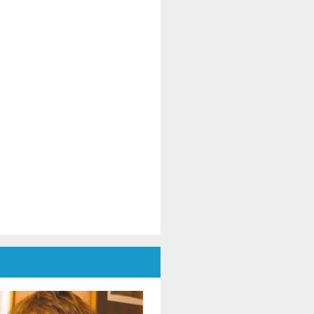
tistas de Rumania y Ucrania, en
 diálogo dedicado a la cultura,
operación y paz.
El evento fue moderado por el
.. Daniel Popescu, Presidente de
nor de ENAFCAU, Vicepresidente
ara Europa de la Federación
ndial de Asociaciones y Clubes
 la UNESCO (FMACU), Presidente
l Alumnus Club de la UNESCO y
ecretario General de la
ederación Rumana de
sociaciones y Clubes de la
ESCO.
En el mensaje de apertura, Dr.
niela Popescu subrayó que este
royecto es más que una
posición de arte: es un encuentro
 almas., de culturas y esperanzas
mpartidas, reafirmar el papel del
te como lenguaje universal y
omo herramienta de diálogo
tercultural y construcción de paz.
multáneamente, destacó el apoyo
indado por el movimiento de