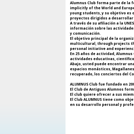
Alumnus Club forma parte de la f
implicitly of the World and Euro
young students, y su objetivo es
proyectos dirigidos a desarrolla
A través de su afiliación a la UN
información sobre las actividade
y comunicación.
El objetivo principal de la organ
multicultural, through projects t
personal initiative and experienc
En 25 años de actividad, Alumnus 
actividades educativas, científic
Abajo, usted puede encontrar una 
espacios monásticos, Magallanes y
recuperado, los conciertos del C
ALUMNUS Club fue fundado en 2000
El Club de Antiguos Alumnos form
El club quiere ofrecer a sus miem
El Club ALUMNUS tiene como objeti
en su desarrollo personal y profe