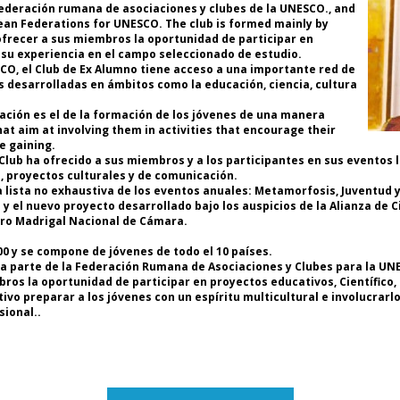
Cl
ederación rumana de asociaciones y clubes de la UNESCO., and
ma
pean Federations for UNESCO. The club is formed mainly by
im
 ofrecer a sus miembros la oportunidad de participar en
co
r su experiencia en el campo seleccionado de estudio.
C
ESCO, el Club de Ex Alumno tiene acceso a una importante red de
r
s desarrolladas en ámbitos como la educación, ciencia, cultura
pa
ización es el de la formación de los jóvenes de una manera
hat aim at involving them in activities that encourage their
d
e gaining.
in
Club ha ofrecido a sus miembros y a los participantes en sus eventos 
o, proyectos culturales y de comunicación.
M
lista no exhaustiva de los eventos anuales: Metamorfosis, Juventud y 
UN
 el nuevo proyecto desarrollado bajo los auspicios de la Alianza de C
* 
oro Madrigal Nacional de Cámara.
la
co
 y se compone de jóvenes de todo el 10 países.
* 
a parte de la Federación Rumana de Asociaciones y Clubes para la UN
F
bros la oportunidad de participar en proyectos educativos, Científico,
No
vo preparar a los jóvenes con un espíritu multicultural e involucrarl
Cl
sional..
* 
F
A
UN
* 