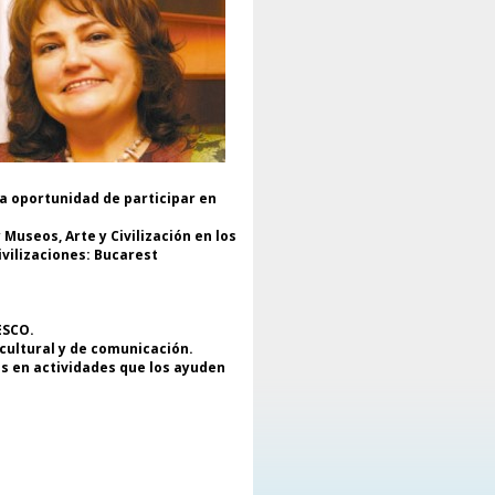
ubes por la UNESCO a los niños y
dres refugiados en Ucrania y la
portancia de desarrollar la
operación con el movimiento de
lubes por la UNESCO
ecientemente creado en este
ís..
El evento contó con la presencia
e distinguidos invitados
ternacionales.:
la oportunidad de participar en
* ASEE UTGEVOCA, Punto Focal del
ovimiento de Clubes para la
Museos, Arte y Civilización en los
ESCO, UNESCO;
ivilizaciones: Bucarest
Olga Ganenko, representante de
 UNESCO París, quien abordó las
nclusiones oficiales del evento;
Juan de Maronita, Presidente de la
ESCO.
ederación Europea y
 cultural y de comunicación.
rteamericana de Asociaciones y
os en actividades que los ayuden
ubes de la UNESCO (Enafcán);
Sunjoo Lee, Vicepresidente de la
ederación Asiática de
sociaciones y Clubes de la
ESCO;
Mokhtar Farhat, Vicepresidente