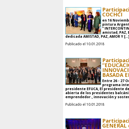
Participac
COCHCI
en 16 Noviembr
pintura Argent
” INTERCONTIN
amistad, PAZ, 
dedicada AMISTAD, PAZ, AMOR Y […
Publicado el 10.01.2018
Participac
“EDUCACI
INNOVACI
BASADA E
Entre 26 - 27 
programa inte
presidente EFUCA, El presidente d
abierta de los presidentes balcáni
emprendedor., innovación y sosten
Publicado el 10.01.2018
Participac
GENERAL d