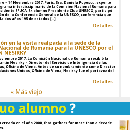
ar
re – 14 Noviembre 2017, París, Sra. Daniela Popescu, experto
grama interdisciplinario de la Comisión Nacional Rumana para
un
esidente EFUCA, Ex alumno Presidente Club UNESCO, participó
co
ión de la Conferencia General de la UNESCO, conferencia que
da dos años 195 de estados […]
Detalles
Dr
Ho
p
Mu
ón en la visita realizada a la sede de la
de
Nacional de Rumania para la UNESCO por el
de
N NESIRKY
S
oviembre 2017, La Comisión Nacional de Rumania recibió la
F
Martin Nesirky – Director del Servicio de Inteligencia de las
A
as, Oficina de Viena. Antes de su nombramiento como Director
UN
 Naciones Unidas, Oficina de Viena, Nesirky fue el portavoz del
Detalles
Da
p
« Más viejo
ex
de
guo alumno
?
co
ar
c
in
Si
 creada en el año 2000, that gathers for more than a decade
br
es.