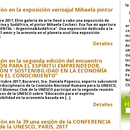
la
ión en la exposición verisajul Mihaela pintor
e 2017, Elite galería de arte llevó a cabo una exposición de
ina y Sudáfrica, el pintor Mihaela Cocheci. Esa fue mi apertura
ar
ENTAL – Argentina&Sudáfrica”. Una exposición dedicada a la
c
El amor y la armonía en el planeta azul Una exposición
m
]
in
Detalles
As
U
Od
ión en la segunda edición del encuentro
lo
ÓN PARA EL ESPÍRITU EMPRENDEDOR,
Ru
ÓN Y SOSTENIBILIDAD EN LA ECONOMÍA
de
N EL CONOCIMIENTO”
F
No
Octubre 2017, Bucarest, Sra. Daniela Popescu, experto subcomité
Cl
rdisciplinario de la Comisión Nacional Rumana para la UNESCO,
el Alumnus Club de la UNESCO participó en la segunda reunión
cos de la UNESCO sobre “Educación para el espíritu
ibilidad en la economía basada en […]
Bu
H
pl
Detalles
a 
la
m
ión en la 39 una sesión de la CONFERENCIA
cl
e la UNESCO, PARÍS, 2017
o