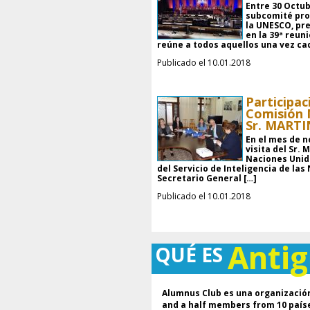
Entre 30 Octub
subcomité pro
la UNESCO, pr
en la 39ª reun
reúne a todos aquellos una vez ca
Publicado el 10.01.2018
Participaci
Comisión 
Sr. MARTI
En el mes de n
visita del Sr. 
Naciones Unid
del Servicio de Inteligencia de las
Secretario General […]
Publicado el 10.01.2018
Anti
QUÉ ES
Alumnus Club es una organización
and a half members from 10 país