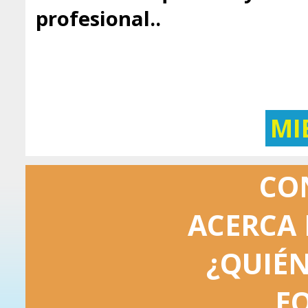
profesional..
MI
CO
ACERCA 
¿QUIÉ
E