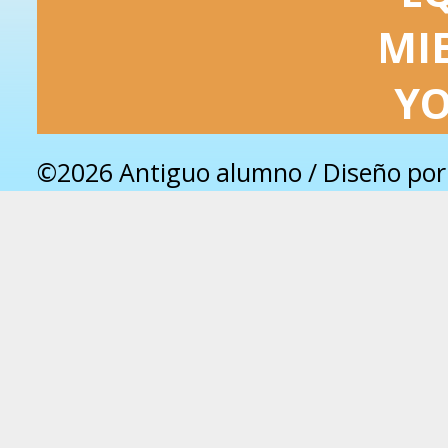
MI
Y
©2026 Antiguo alumno / Diseño po