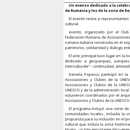
Un evento dedicado a la celebr
de Rumania y los de la zona de Reg
El evento reúne a representantes 
cultural.
evento, organizado por el Club
Federación Rumana de Asociaciones 
rumano-italiana construida en el esp
patrimonio, solidaridad y diálogo e
El acto principal tuvo lugar en la 
dedicado a geoparques, parques y
interculturale".: continuidad, amistad
Daniela Popescu participó en la
Asociaciones y Clubes de la UNES
Asociaciones y Clubes de la UNESC
UNESCO y de la administración local 
estuvieron coordinados por el arquit
Asociaciones y Clubes de la UNESCO 
El programa incluyó una serie de 
comunidades locales., incluida la v
propuesta para su inclusión en el p
cultural que incluía la zona históric
Niceto., un hito importante del patri