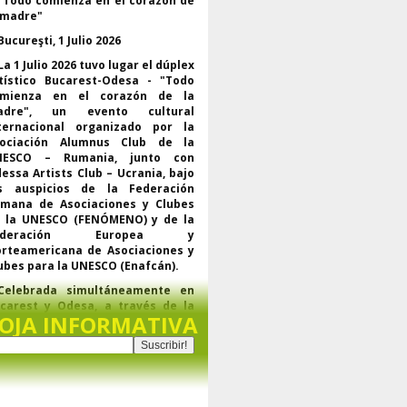
"Todo comienza en el corazón de
 madre"
Bucureşti, 1 Julio 2026
La 1 Julio 2026 tuvo lugar el dúplex
tístico Bucarest-Odesa - "Todo
omienza en el corazón de la
adre", un evento cultural
ternacional organizado por la
ociación Alumnus Club de la
NESCO – Rumania, junto con
essa Artists Club – Ucrania, bajo
s auspicios de la Federación
mana de Asociaciones y Clubes
 la UNESCO (FENÓMENO) y de la
ederación Europea y
rteamericana de Asociaciones y
ubes para la UNESCO (Enafcán).
Celebrada simultáneamente en
carest y Odesa, a través de la
OJA INFORMATIVA
ataforma Webex, El evento reunió
representantes de la UNESCO., de
s federaciones regionales y
undiales del movimiento de
ubes para la UNESCO, líderes de
rganizaciones asociadas y