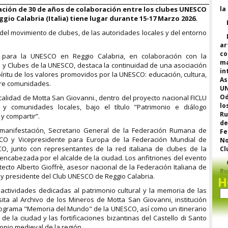
ación de 30 de años de colaboración entre los clubes UNESCO
la
gio Calabria (Italia) tiene lugar durante 15-17 Marzo 2026.
del movimiento de clubes, de las autoridades locales y del entorno
ar
c
 para la UNESCO en Reggio Calabria, en colaboración con la
m
y Clubes de la UNESCO, destaca la continuidad de una asociación
in
íritu de los valores promovidos por la UNESCO: educación, cultura,
As
ntre comunidades.
U
Od
localidad de Motta San Giovanni., dentro del proyecto nacional FICLU
lo
 comunidades locales, bajo el título "Patrimonio e diálogo
Ru
 y compartir”.
de
 manifestación, Secretario General de la Federación Rumana de
F
CO y Vicepresidente para Europa de la Federación Mundial de
No
O, junto con representantes de la red italiana de clubes de la
Cl
encabezada por el alcalde de la ciudad. Los anfitriones del evento
ecto Alberto Gioffrè, asesor nacional de la Federación Italiana de
Bu
y presidente del Club UNESCO de Reggio Calabria.
H
pl
a 
actividades dedicadas al patrimonio cultural y la memoria de las
la
isita al Archivo de los Mineros de Motta San Giovanni, institución
m
rograma "Memoria del Mundo" de la UNESCO, así como un itinerario
cl
a de la ciudad y las fortificaciones bizantinas del Castello di Santo
o
monio medieval de la región.