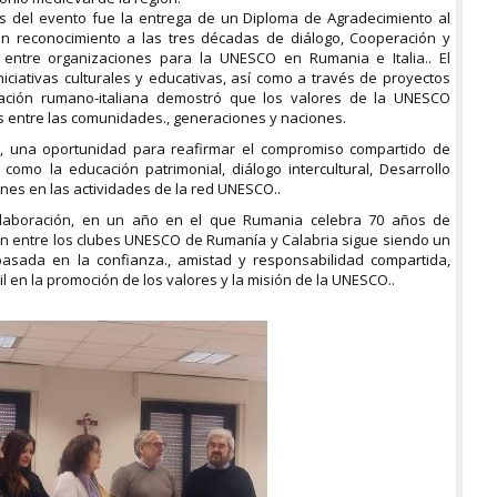
ar
 del evento fue la entrega de un Diploma de Agradecimiento al
un
n reconocimiento a las tres décadas de diálogo, Cooperación y
co
 entre organizaciones para la UNESCO en Rumania e Italia.. El
niciativas culturales y educativas, así como a través de proyectos
Dr
iación rumano-italiana demostró que los valores de la UNESCO
Ho
 entre las comunidades., generaciones y naciones.
p
, una oportunidad para reafirmar el compromiso compartido de
Mu
omo la educación patrimonial, diálogo intercultural, Desarrollo
de
enes en las actividades de la red UNESCO..
de
S
laboración, en un año en el que Rumania celebra 70 años de
F
ón entre los clubes UNESCO de Rumanía y Calabria sigue siendo un
A
sada en la confianza., amistad y responsabilidad compartida,
UN
il en la promoción de los valores y la misión de la UNESCO..
Da
p
ex
de
co
ar
c
in
Si
br