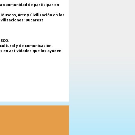
e la Federación Mundial de
la oportunidad de participar en
ociaciones y Clubes de la UNESCO
MACU);
Museos, Arte y Civilización en los
Alina Mavrodin Vasiliu, Presidente
ivilizaciones: Bucarest
e la Federación Rumana de
ociaciones y Clubes de la UNESCO
ENÓMENO);
Iana Statieru, Secretario General
ESCO.
 ENAFCAU;
 cultural y de comunicación.
Muchanit Binner, Presidente de la
os en actividades que los ayuden
ociación para el Diálogo y los
lores Universales;
 Yuri Onyshchenko, en
presentación del Odessa Artists
ub y la comunidad artística de
essa.
El tema de la exposición., "Todo
omienza en el corazón de la
adre", continúa el proyecto
nternacional "La primavera
omienza en el corazón de la
dre", celebrada anualmente por
 Alumnus Club de la UNESCO,
oyecto que reunió a más de 250
e niños y jóvenes y que fue
cluido en el Plan Global de