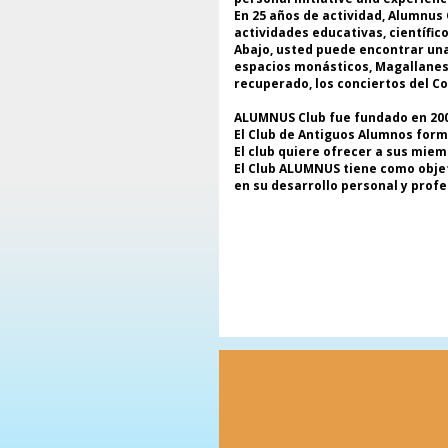
En 25 años de actividad, Alumnus 
actividades educativas, científic
Abajo, usted puede encontrar una 
espacios monásticos, Magallanes y
recuperado, los conciertos del C
ALUMNUS Club fue fundado en 2000
El Club de Antiguos Alumnos form
El club quiere ofrecer a sus miem
El Club ALUMNUS tiene como objeti
en su desarrollo personal y profe