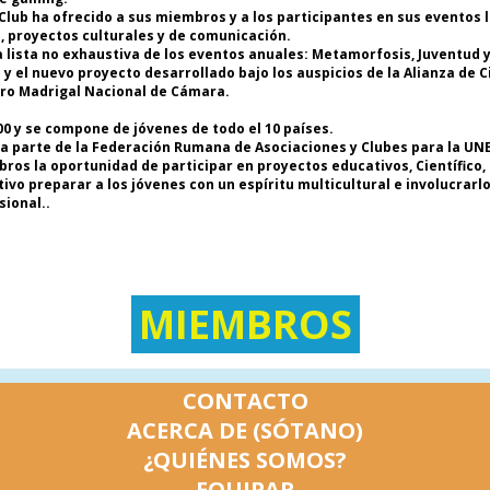
d
Club ha ofrecido a sus miembros y a los participantes en sus eventos 
As
o, proyectos culturales y de comunicación.
(F
lista no exhaustiva de los eventos anuales: Metamorfosis, Juventud y 
* 
 el nuevo proyecto desarrollado bajo los auspicios de la Alianza de C
d
oro Madrigal Nacional de Cámara.
As
(F
 y se compone de jóvenes de todo el 10 países.
* 
a parte de la Federación Rumana de Asociaciones y Clubes para la UN
de
bros la oportunidad de participar en proyectos educativos, Científico,
* 
vo preparar a los jóvenes con un espíritu multicultural e involucrarl
As
sional..
Va
*
re
Cl
Od
MIEMBROS
c
m
i
c
CONTACTO
ma
el
ACERCA DE (SÓTANO)
pr
¿QUIÉNES SOMOS?
d
in
EQUIPAR