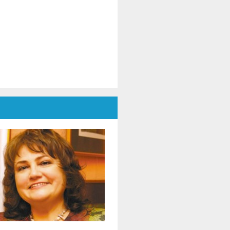
ubes por la UNESCO a los niños y
dres refugiados en Ucrania y la
portancia de desarrollar la
operación con el movimiento de
lubes por la UNESCO
ecientemente creado en este
ís..
El evento contó con la presencia
e distinguidos invitados
ternacionales.:
* ASEE UTGEVOCA, Punto Focal del
ovimiento de Clubes para la
ESCO, UNESCO;
Olga Ganenko, representante de
 UNESCO París, quien abordó las
nclusiones oficiales del evento;
Juan de Maronita, Presidente de la
ederación Europea y
rteamericana de Asociaciones y
ubes de la UNESCO (Enafcán);
Sunjoo Lee, Vicepresidente de la
ederación Asiática de
sociaciones y Clubes de la
ESCO;
Mokhtar Farhat, Vicepresidente