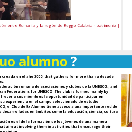
Cl
ma
im
co
C
ón entre Rumanía y la región de Reggio Calabria - patrimonio |
r
pa
d
in
guo alumno
?
M
UN
* 
 creada en el año 2000, that gathers for more than a decade
la
es.
co
ederación rumana de asociaciones y clubes de la UNESCO., and
* 
pean Federations for UNESCO. The club is formed mainly by
F
 ofrecer a sus miembros la oportunidad de participar en
No
r su experiencia en el campo seleccionado de estudio.
Cl
ESCO, el Club de Ex Alumno tiene acceso a una importante red de
* 
s desarrolladas en ámbitos como la educación, ciencia, cultura
F
A
ización es el de la formación de los jóvenes de una manera
UN
hat aim at involving them in activities that encourage their
* 
e gaining.