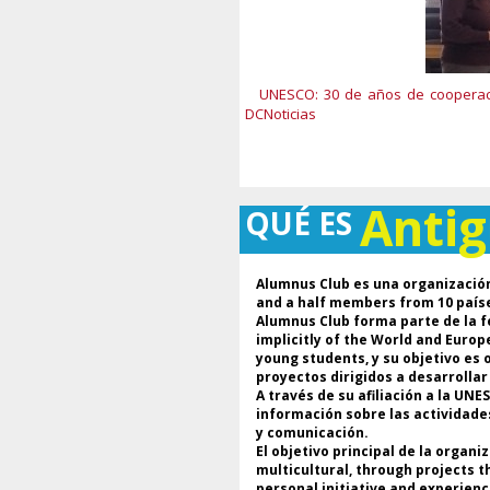
UNESCO: 30 de años de cooperaci
DCNoticias
Anti
QUÉ ES
Alumnus Club es una organización
and a half members from 10 país
Alumnus Club forma parte de la f
implicitly of the World and Euro
young students, y su objetivo es
proyectos dirigidos a desarrolla
A través de su afiliación a la UN
información sobre las actividade
y comunicación.
El objetivo principal de la organ
multicultural, through projects t
personal initiative and experienc